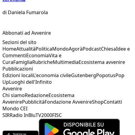
di
Daniela Fumarola
Abbonati ad Avvenire
Sezioni del sito
Home
Attualità
Politica
Mondo
Agorà
Podcast
Chiesa
Idee e
Commenti
Economia
Vita e
Cura
Famiglia
Rubriche
Multimedia
Ecosistema avvenire
Pubblicazioni
Edizioni locali
L'economia civile
Gutenberg
Popotus
Pop
Up
Luoghi dell'Infinito
Avvenire
Chi siamo
Redazione
Ecosistema
Avvenire
Pubblicità
Fondazione Avvenire
Shop
Contatti
Mondo CEI
SIR
Radio InBlu
TV2000
FISC