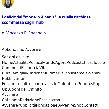
I deficit del "modello Albania" e quella rischiosa
scommessa sugli "hub"
di
Vincenzo R. Spagnolo
Abbonati ad Avvenire
Sezioni del sito
Home
Attualità
Politica
Mondo
Agorà
Podcast
Chiesa
Idee e
Commenti
Economia
Vita e
Cura
Famiglia
Rubriche
Multimedia
Ecosistema avvenire
Pubblicazioni
Edizioni locali
L'economia civile
Gutenberg
Popotus
Pop
Up
Luoghi dell'Infinito
Avvenire
Chi siamo
Redazione
Ecosistema
Avvenire
Pubblicità
Fondazione Avvenire
Shop
Contatti