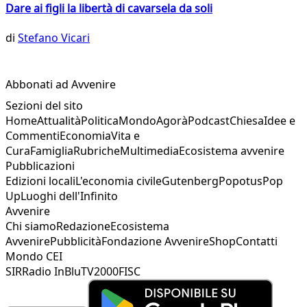
Dare ai figli la libertà di cavarsela da soli
di
Stefano Vicari
Abbonati ad Avvenire
Sezioni del sito
Home
Attualità
Politica
Mondo
Agorà
Podcast
Chiesa
Idee e
Commenti
Economia
Vita e
Cura
Famiglia
Rubriche
Multimedia
Ecosistema avvenire
Pubblicazioni
Edizioni locali
L'economia civile
Gutenberg
Popotus
Pop
Up
Luoghi dell'Infinito
Avvenire
Chi siamo
Redazione
Ecosistema
Avvenire
Pubblicità
Fondazione Avvenire
Shop
Contatti
Mondo CEI
SIR
Radio InBlu
TV2000
FISC