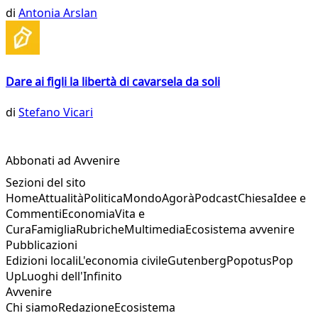
di
Antonia Arslan
Dare ai figli la libertà di cavarsela da soli
di
Stefano Vicari
Abbonati ad Avvenire
Sezioni del sito
Home
Attualità
Politica
Mondo
Agorà
Podcast
Chiesa
Idee e
Commenti
Economia
Vita e
Cura
Famiglia
Rubriche
Multimedia
Ecosistema avvenire
Pubblicazioni
Edizioni locali
L'economia civile
Gutenberg
Popotus
Pop
Up
Luoghi dell'Infinito
Avvenire
Chi siamo
Redazione
Ecosistema