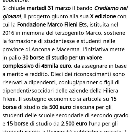
Si chiude
martedì 31 marzo
il bando
Crediamo nei
giovani
, il progetto giunto alla sua
X edizione
con
cui la
Fondazione Marco Fileni Ets,
istituita nel
2016 in memoria del terzogenito Marco, sostiene
la formazione di studentesse e studenti nelle
province di Ancona e Macerata. L'iniziativa mette
in palio
30 borse di studio per un valore
complessivo di 45mila euro
, da assegnare in base
a merito e reddito. Dieci dei riconoscimenti sono
riservati a dipendenti, coniugi/partner o figli di
dipendenti/soccidari delle aziende della Filiera
Fileni. Il sostegno economico si articola su
15
borse
di studio da
500 euro
ciascuna per gli
studenti delle scuole secondarie di secondo grado
e
15 borse
di studio da
2.500 euro
l'una per gli
studenti iscritti a Università pubbliche e private. I