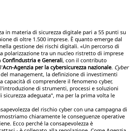
 in materia di sicurezza digitale pari a 55 punti su
pione di oltre 1.500 imprese. È quanto emerge dal
 nella gestione dei rischi digitali. «Un percorso di
a polarizzazione tra un nucleo ristretto di imprese
a
Confindustria e Generali
, con il contributo
l'
Acn-Agenzia per la cybersicurezza nazionale
.
Cyber
o del management, la definizione di investimenti
 la capacità di comprendere il fenomeno cyber,
l'introduzione di strumenti, processi e soluzioni
di sicurezza adeguata", ma per la prima volta le
nsapevolezza del rischio cyber con una campagna di
t mostriamo chiaramente le conseguenze operative
rtiene. Ecco perché la consapevolezza è
rattasi - è collegato alla regolazione. Come Agenzia