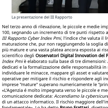
La presentazione del III Rapporto
Nel terzo anno di rilevazione, le piccole e medie imp
100, segnando un incremento di tre punti rispetto a
III Rapporto Cyber Index Pmi
, l'indice che valuta il
maturazione che, pur non raggiungendo la soglia di s
più mature e una vasta platea ancora esposta ai risc
scientifico degli
Osservatori Digital Innovation del 
Index Pmi
è elaborato sulla base di tre dimensioni:
dedicati e la formalizzazione delle responsabilità in 
individuare le minacce, mappare gli asset e valutare
operative per mitigare il rischio e rispondere agli i
imprese "mature" superano numericamente le "princ
«L'Agenzia é molto impegnata verso le piccole e m
comunicazione dedicata:
Accendiamo la cybersicure
di un attacco informatico. Il rischio maggiore dell'
fondamentale». Lo ha detto
Bruno Frattasi,
direttor