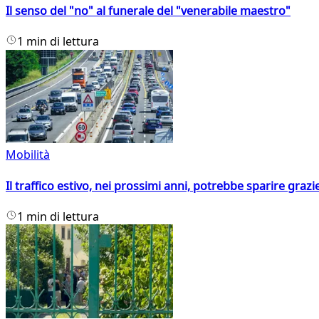
Il senso del "no" al funerale del "venerabile maestro"
1 min di lettura
Mobilità
Il traffico estivo, nei prossimi anni, potrebbe sparire grazie
1 min di lettura