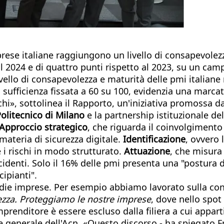
rese italiane raggiungono un livello di consapevolezza
l 2024 e di quattro punti rispetto al 2023, su un cam
 livello di consapevolezza e maturità delle pmi italiane
ufficienza fissata a 60 su 100, evidenzia una marcat
hi», sottolinea il Rapporto, un'iniziativa promossa d
Politecnico di Milano
e la partnership istituzionale del
Approccio strategico
, che riguarda il coinvolgiment
materia di sicurezza digitale.
Identificazione
, ovvero
 i rischi in modo strutturato.
Attuazione
, che misura 
ncidenti. Solo il 16% delle pmi presenta una "postura 
ipianti".
edie imprese. Per esempio abbiamo lavorato sulla co
zza. Proteggiamo le nostre imprese
, dove nello spo
imprenditore è essere escluso dalla filiera a cui appa
e generale dell'Acn. «Questo discorso - ha spiegato F