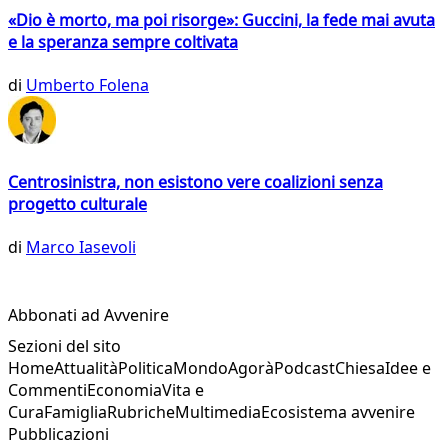
«Dio è morto, ma poi risorge»: Guccini, la fede mai avuta
e la speranza sempre coltivata
di
Umberto Folena
Centrosinistra, non esistono vere coalizioni senza
progetto culturale
di
Marco Iasevoli
Abbonati ad Avvenire
Sezioni del sito
Home
Attualità
Politica
Mondo
Agorà
Podcast
Chiesa
Idee e
Commenti
Economia
Vita e
Cura
Famiglia
Rubriche
Multimedia
Ecosistema avvenire
Pubblicazioni