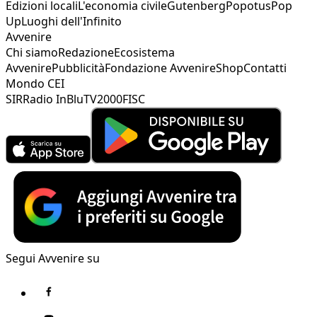
Edizioni locali
L'economia civile
Gutenberg
Popotus
Pop
Up
Luoghi dell'Infinito
Avvenire
Chi siamo
Redazione
Ecosistema
Avvenire
Pubblicità
Fondazione Avvenire
Shop
Contatti
Mondo CEI
SIR
Radio InBlu
TV2000
FISC
Segui Avvenire su