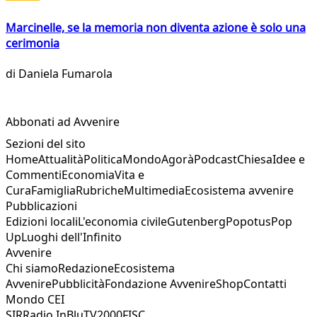
Marcinelle, se la memoria non diventa azione è solo una
cerimonia
di
Daniela Fumarola
Abbonati ad Avvenire
Sezioni del sito
Home
Attualità
Politica
Mondo
Agorà
Podcast
Chiesa
Idee e
Commenti
Economia
Vita e
Cura
Famiglia
Rubriche
Multimedia
Ecosistema avvenire
Pubblicazioni
Edizioni locali
L'economia civile
Gutenberg
Popotus
Pop
Up
Luoghi dell'Infinito
Avvenire
Chi siamo
Redazione
Ecosistema
Avvenire
Pubblicità
Fondazione Avvenire
Shop
Contatti
Mondo CEI
SIR
Radio InBlu
TV2000
FISC