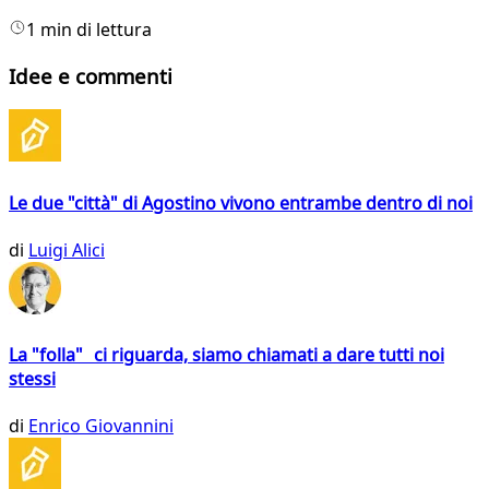
1 min di lettura
Idee e commenti
Le due "città" di Agostino vivono entrambe dentro di noi
di
Luigi Alici
La "folla" ci riguarda, siamo chiamati a dare tutti noi
stessi
di
Enrico Giovannini