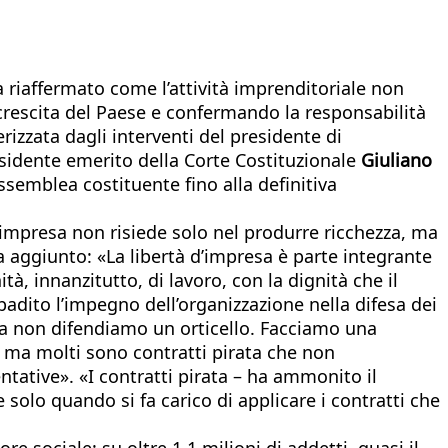
 riaffermato come l’attività imprenditoriale non
 crescita del Paese e confermando la responsabilità
erizzata dagli interventi del presidente di
sidente emerito della Corte Costituzionale
Giuliano
Assemblea costituente fino alla definitiva
l’impresa non risiede solo nel produrre ricchezza, ma
a aggiunto: «La libertà d’impresa è parte integrante
, innanzitutto, di lavoro, con la dignità che il
badito l’impegno dell’organizzazione nella difesa dei
anza non difendiamo un orticello. Facciamo una
i, ma molti sono contratti pirata che non
ntative». «I contratti pirata – ha ammonito il
solo quando si fa carico di applicare i contratti che
 sociale: su oltre 1,1 milioni di addetti, quasi il