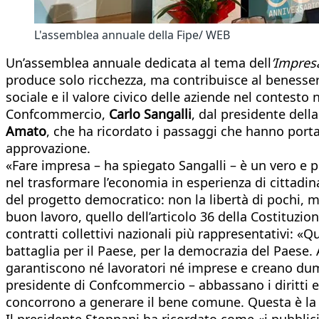
L'assemblea annuale della Fipe/ WEB
Un’assemblea annuale dedicata al tema dell
’Impre
produce solo ricchezza, ma contribuisce al benessere
sociale e il valore civico delle aziende nel contesto 
Confcommercio,
Carlo Sangalli
, dal presidente dell
Amato
, che ha ricordato i passaggi che hanno portat
approvazione.
«Fare impresa – ha spiegato Sangalli – è un vero e p
nel trasformare l’economia in esperienza di cittadin
del progetto democratico: non la libertà di pochi, m
buon lavoro, quello dell’articolo 36 della Costituzio
contratti collettivi nazionali più rappresentativi: 
battaglia per il Paese, per la democrazia del Paese. 
garantiscono né lavoratori né imprese e creano dumpi
presidente di Confcommercio – abbassano i diritti e 
concorrono a generare il bene comune. Questa è la 
Il presidente Stoppani ha ricordato come «i pubblici