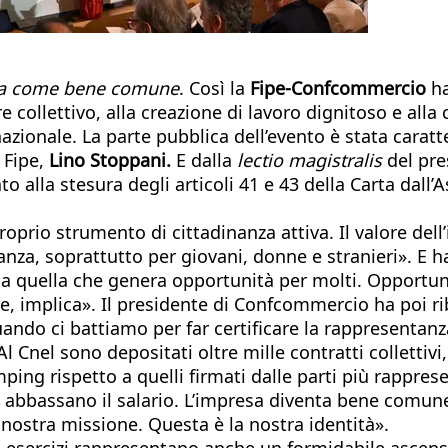
sa come bene comune
. Così la
Fipe-Confcommercio
ha
 collettivo, alla creazione di lavoro dignitoso e alla
nazionale. La parte pubblica dell’evento è stata caratt
a Fipe,
Lino Stoppani.
E dalla
lectio magistralis
del pre
o alla stesura degli articoli 41 e 43 della Carta dall’
roprio strumento di cittadinanza attiva. Il valore del
anza, soprattutto per giovani, donne e stranieri». E h
a quella che genera opportunità per molti. Opportunità
ne, implica». Il presidente di Confcommercio ha poi ri
«Quando ci battiamo per far certificare la rappresent
Al Cnel sono depositati oltre mille contratti collettiv
ng rispetto a quelli firmati dalle parti più rapprese
abbassano il salario. L’impresa diventa bene comune 
nostra missione. Questa è la nostra identità».
 esercizi rappresentano anche un formidabile ascensore