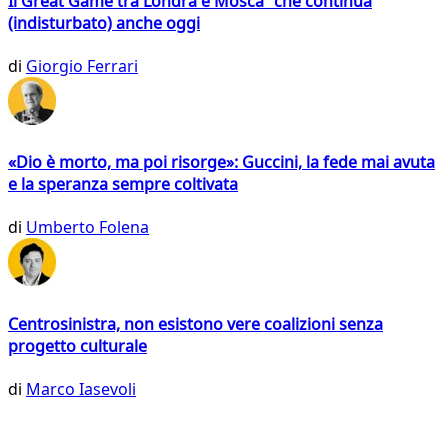
Il Great Game tra Londra e Mosca che continua
(indisturbato) anche oggi
di
Giorgio Ferrari
«Dio è morto, ma poi risorge»: Guccini, la fede mai avuta
e la speranza sempre coltivata
di
Umberto Folena
Centrosinistra, non esistono vere coalizioni senza
progetto culturale
di
Marco Iasevoli