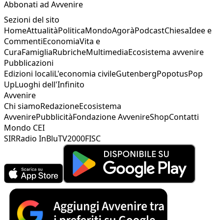
Abbonati ad Avvenire
Sezioni del sito
Home
Attualità
Politica
Mondo
Agorà
Podcast
Chiesa
Idee e
Commenti
Economia
Vita e
Cura
Famiglia
Rubriche
Multimedia
Ecosistema avvenire
Pubblicazioni
Edizioni locali
L'economia civile
Gutenberg
Popotus
Pop
Up
Luoghi dell'Infinito
Avvenire
Chi siamo
Redazione
Ecosistema
Avvenire
Pubblicità
Fondazione Avvenire
Shop
Contatti
Mondo CEI
SIR
Radio InBlu
TV2000
FISC