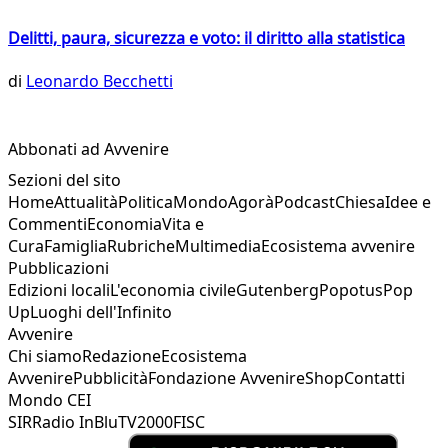
Delitti, paura, sicurezza e voto: il diritto alla statistica
di
Leonardo Becchetti
Abbonati ad Avvenire
Sezioni del sito
Home
Attualità
Politica
Mondo
Agorà
Podcast
Chiesa
Idee e
Commenti
Economia
Vita e
Cura
Famiglia
Rubriche
Multimedia
Ecosistema avvenire
Pubblicazioni
Edizioni locali
L'economia civile
Gutenberg
Popotus
Pop
Up
Luoghi dell'Infinito
Avvenire
Chi siamo
Redazione
Ecosistema
Avvenire
Pubblicità
Fondazione Avvenire
Shop
Contatti
Mondo CEI
SIR
Radio InBlu
TV2000
FISC