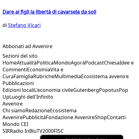
Dare ai figli la libertà di cavarsela da soli
di
Stefano Vicari
Abbonati ad Avvenire
Sezioni del sito
Home
Attualità
Politica
Mondo
Agorà
Podcast
Chiesa
Idee e
Commenti
Economia
Vita e
Cura
Famiglia
Rubriche
Multimedia
Ecosistema avvenire
Pubblicazioni
Edizioni locali
L'economia civile
Gutenberg
Popotus
Pop
Up
Luoghi dell'Infinito
Avvenire
Chi siamo
Redazione
Ecosistema
Avvenire
Pubblicità
Fondazione Avvenire
Shop
Contatti
Mondo CEI
SIR
Radio InBlu
TV2000
FISC