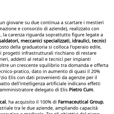
un giovane su due continua a scartare i mestieri
mazione e consorzio di aziende), realizzato con
i, la carenza riguarda soprattutto figure legate a
aldatori, meccanici specializzati, idraulici, tecnici
sto della graduatoria si colloca l'operaio edile,
 progetti infrastrutturali rischiano di restare
eri, addetti al retail e tecnici per impianti
inoltre un crescente squilibrio tra domanda e offerta
 tecnico-pratico, dato in aumento di quasi il 20%
zio Elis con dati provenienti da agenzie per il
o dell'intelligenza artificiale indicano effetti
l'amministratore delegato di Elis
Pietro Cum
.
cal
, ha acquisito il 100% di
Farmaceutical Group
,
striale tra le due aziende, ampliando capacità
aceutico e medicale. Tra gli obiettivi del piano