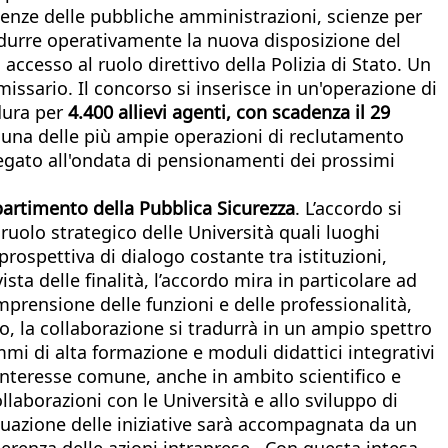
ienze delle pubbliche amministrazioni, scienze per
adurre operativamente la nuova disposizione del
accesso al ruolo direttivo della Polizia di Stato. Un
issario. Il concorso si inserisce in un'operazione di
dura per
4.400 allievi agenti, con scadenza il 29
 una delle più ampie operazioni di reclutamento
 legato all'ondata di pensionamenti dei prossimi
ipartimento della Pubblica Sicurezza
. L’accordo si
uolo strategico delle Università quali luoghi
 prospettiva di dialogo costante tra istituzioni,
sta delle finalità, l’accordo mira in particolare ad
prensione delle funzioni e delle professionalità,
, la collaborazione si tradurrà in un ampio spettro
mmi di alta formazione e moduli didattici integrativi
di interesse comune, anche in ambito scientifico e
ollaborazioni con le Università e allo sviluppo di
ttuazione delle iniziative sarà accompagnata da un
coerenza delle azioni intraprese. Con questa intesa,