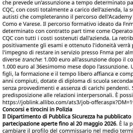
che prevede un'assunzione a tempo determinato part
CQC, con costi totalmente a carico dell'azienda, la
autisti che completeranno il percorso dell'Academy - 
Como e Varese. Il percorso formativo ideato da Fnma
determinato con contratto part time come Operatore 
CQC con tutti i costi sostenuti dall'azienda. La retr
positivamente gli esami e ottenuto l'idoneità verrà
l'impegno di restare in servizio presso Fnma per alm
diverse
tranche
: 1.000 euro all'assunzione dopo il 
1.000 euro al 36esimomo mese dopo l'assunzione. Un 
figli, la formazione e il tempo libero affianca e com
anni compiuti, dotate di diploma di scuola secondari
senza provvedimenti e assenza di carichi pendenti. S
predisposizione alle relazioni interpersonali. È poss
https://joblink.allibo.com/ats3/job-offer.aspx?
Concorsi e tirocini in Polizia
Il Dipartimento di Pubblica Sicurezza ha pubblicato 
partecipazione aperte fino al 20 maggio 2026
. È la 
cambiare il profilo del commissario nel medio termine.