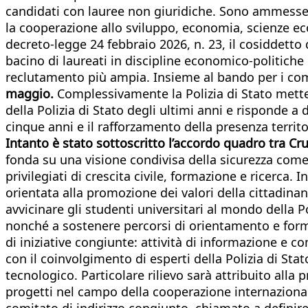
candidati con lauree non giuridiche. Sono ammesse le
la cooperazione allo sviluppo, economia, scienze ec
decreto-legge 24 febbraio 2026, n. 23, il cosiddetto 
bacino di laureati in discipline economico-politiche 
reclutamento più ampia. Insieme al bando per i comm
maggio.
Complessivamente la Polizia di Stato mette
della Polizia di Stato degli ultimi anni e risponde 
cinque anni e il rafforzamento della presenza territor
Intanto è stato sottoscritto l’accordo quadro tra Cru
fonda su una visione condivisa della sicurezza come
privilegiati di crescita civile, formazione e ricerca.
orientata alla promozione dei valori della cittadinanz
avvicinare gli studenti universitari al mondo della 
nonché a sostenere percorsi di orientamento e forma
di iniziative congiunte: attività di informazione e c
con il coinvolgimento di esperti della Polizia di Sta
tecnologico. Particolare rilievo sarà attribuito alla p
progetti nel campo della cooperazione internazionale
comitato di indirizzo congiunto, chiamato a definire 