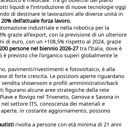
tti liquidi e l’introduzione di nuove tecnologie oggi
do di destinare le lavorazioni alle diverse unità in
 20% dell’attuale forza lavoro.
automazione industriale e nella robotica per la
3% grazie all’export, con la previsione di un ulteriore
oni di euro, con un +108,5% rispetto al 2024, grazie
 200 persone nel biennio 2026-27
tra l’Italia, dove è
26 è previsto che l’organico superi globalmente le
no, pavimenti/rivestimenti e fotovoltaico, è alla
ase di forte crescita. Le posizioni aperte riguardano
ti vendita showroom e profili amministrativi/back
ati figurano alcune aree strategiche della rete
Piave e Rovigo nel Triveneto, Genova e Savona in
 nel settore ITS, conoscenza dei materiali e
zioni aperte, in costante aggiornamento, possono
utisti
rivolta a persone con età minima di 21 anni