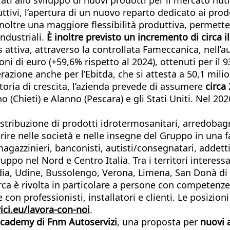
tivi, l’apertura di un nuovo reparto dedicato ai prodo
noltre una maggiore flessibilità produttiva, permetten
industriali.
È inoltre previsto un incremento di circa il
es attiva, attraverso la controllata Fameccanica, nell’
oni di euro (+59,6% rispetto al 2024), ottenuti per il 9
erazione anche per l’Ebitda, che si attesta a 50,1 mili
toria di crescita, l’azienda prevede di assumere
circa
o (Chieti) e Alanno (Pescara) e gli Stati Uniti. Nel 20
 distribuzione di prodotti idrotermosanitari, arredobag
erire nelle società e nelle insegne del Gruppo in una f
magazzinieri, banconisti, autisti/consegnatari, addet
uppo nel Nord e Centro Italia. Tra i territori interess
ia, Udine, Bussolengo, Verona, Limena, San Donà di 
rca è rivolta in particolare a persone con competenze
ne con professionisti, installatori e clienti. Le posi
ici.eu/lavora-con-noi
.
cademy di Fnm Autoservizi
, una proposta per
nuovi a