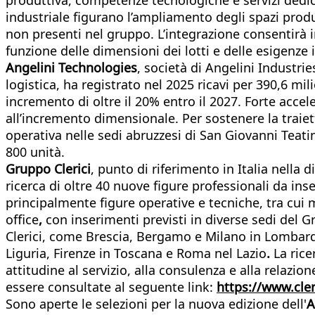
industriale figurano l’ampliamento degli spazi produt
non presenti nel gruppo. L’integrazione consentirà i
funzione delle dimensioni dei lotti e delle esigenze 
Angelini Technologies
, società di Angelini Industri
logistica, ha registrato nel 2025 ricavi per 390,6 mili
incremento di oltre il 20% entro il 2027. Forte accel
all’incremento dimensionale. Per sostenere la traiet
operativa nelle sedi abruzzesi di San Giovanni Teatin
800 unità.
Gruppo Clerici
, punto di riferimento in Italia nella
ricerca di oltre 40 nuove figure professionali da ins
principalmente figure operative e tecniche, tra cui 
office
,
con inserimenti previsti in diverse sedi del Gr
Clerici, come Brescia, Bergamo e Milano in Lombard
Liguria, Firenze in Toscana e Roma nel Lazio
.
La rice
attitudine al servizio, alla consulenza e alla relazio
essere consultate al seguente link:
https://www.cler
Sono aperte le selezioni per la nuova edizione dell'
A