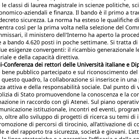
 classi di laurea magistrale in scienze politiche, sc
onomico-aziendali e finanza. Il bando è il primo a tr
decreto sicurezza. La norma ha esteso le qualifiche di 
entra così per la prima volta nella selezione del Comm
issari, il ministero dell'Interno ha aperto la proce
 a bando 4.620 posti in poche settimane. Si tratta di
a due esigenze convergenti: il ricambio generazionale
iale e della capacità direttiva.
i-Conferenza dei rettori delle Università italiane e D
 bene pubblico partecipato e sul riconoscimento del r
 In questo quadro, la collaborazione si inserisce in una
a attiva e della responsabilità sociale. Dal punto di vi
Polizia di Stato promuovendone la conoscenza e la com
zione in raccordo con gli Atenei. Sul piano operativo
omunicazione istituzionale, incontri ed eventi, progra
to, oltre allo sviluppo di progetti di ricerca su temi 
romozione di percorsi di tirocinio, all’attivazione di c
 e del rapporto tra sicurezza, società e giovani. L’a
le linee strategiche e a garantire l’efficacia e della 