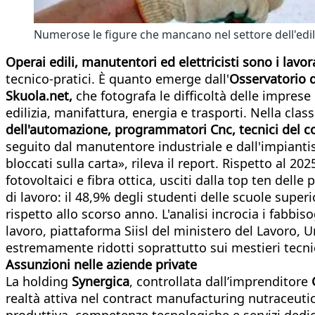
Numerose le figure che mancano nel settore dell'edil
Operai edili, manutentori ed elettricisti sono i lavora
tecnico-pratici. È quanto emerge dall'
Osservatorio d
Skuola.net,
che fotografa le difficoltà delle imprese 
edilizia, manifattura, energia e trasporti. Nella classi
dell'automazione, programmatori Cnc, tecnici del con
seguito dal manutentore industriale e dall'impiantista
bloccati sulla carta», rileva il report. Rispetto al 2
fotovoltaici e fibra ottica, usciti dalla top ten dell
di lavoro: il 48,9% degli studenti delle scuole super
rispetto allo scorso anno. L'analisi incrocia i fabbi
lavoro, piattaforma Siisl del ministero del Lavoro, U
estremamente ridotti soprattutto sui mestieri tecnic
Assunzioni nelle aziende private
La holding
Synergica
, controllata dall’imprenditore
realtà attiva nel contract manufacturing nutraceutic
produttiva, competenze tecnologiche e servizi dedica