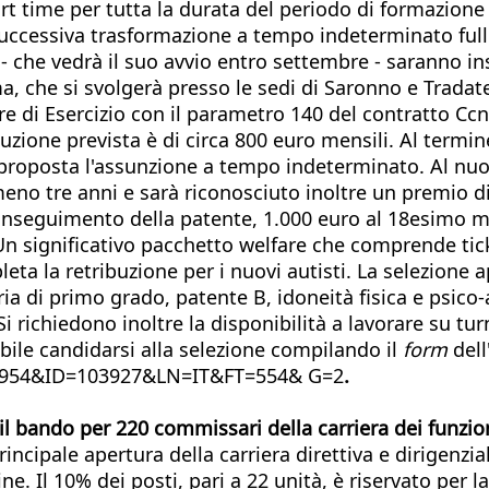
 time per tutta la durata del periodo di formazione 
 successiva trasformazione a tempo indeterminato full
che vedrà il suo avvio entro settembre - saranno inser
, che si svolgerà presso le sedi di Saronno e Tradat
di Esercizio con il parametro 140 del contratto Ccnl
ibuzione prevista è di circa 800 euro mensili. Al ter
 proposta l'assunzione a tempo indeterminato. Al nuov
eno tre anni e sarà riconosciuto inoltre un premio di
conseguimento della patente, 1.000 euro al 18esimo me
significativo pacchetto welfare che comprende ticket 
pleta la retribuzione per i nuovi autisti. La selezione
a di primo grado, patente B, idoneità fisica e psico-a
i richiedono inoltre la disponibilità a lavorare su tu
ibile candidarsi alla selezione compilando il
form
dell
DM=1954&ID=103927&LN=IT&FT=554& G=
2
.
il bando per 220 commissari della carriera dei funzio
principale apertura della carriera direttiva e dirigenz
 Il 10% dei posti, pari a 22 unità, è riservato per la 