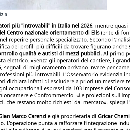
izia
tori più "introvabili" in Italia nel 2026
, mentre quasi 
el Centro nazionale orientamento di Elis
(ente di for
nel reperire personale specializzato. Secondo l'analis
fica dei profili più difficili da trovare figurano anche
s
trollo qualità e autisti di mezzi pubblici.
Al primo po
 elettrico. «Senza gli operatori del cantiere, i grandi
025, segnali di miglioramento arrivano invece per cameri
e professioni più introvabili. L'Osservatorio evidenzia 
iori dichiara infatti di escludere a priori un mestiere
sogni occupazionali espressi da 103 imprese del Consor
nioncamere e Confcommercio. «Le proiezioni sull'impatt
i, che restano molto richiesti dal mercato», spiega 
Gian Marco Carenzi
e già proprietaria di
Gricar Chemi
o. L’operazione punta a rafforzare l’integrazione indu
ti allo sviluppo di nuovi prodotti per il mercato nutr