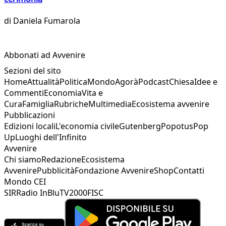
di
Daniela Fumarola
Abbonati ad Avvenire
Sezioni del sito
Home
Attualità
Politica
Mondo
Agorà
Podcast
Chiesa
Idee e
Commenti
Economia
Vita e
Cura
Famiglia
Rubriche
Multimedia
Ecosistema avvenire
Pubblicazioni
Edizioni locali
L'economia civile
Gutenberg
Popotus
Pop
Up
Luoghi dell'Infinito
Avvenire
Chi siamo
Redazione
Ecosistema
Avvenire
Pubblicità
Fondazione Avvenire
Shop
Contatti
Mondo CEI
SIR
Radio InBlu
TV2000
FISC