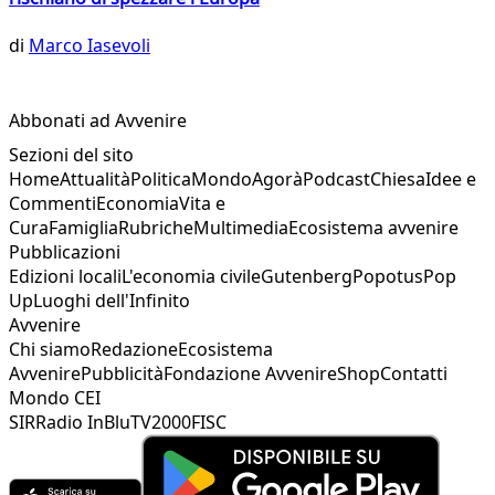
di
Marco Iasevoli
Abbonati ad Avvenire
Sezioni del sito
Home
Attualità
Politica
Mondo
Agorà
Podcast
Chiesa
Idee e
Commenti
Economia
Vita e
Cura
Famiglia
Rubriche
Multimedia
Ecosistema avvenire
Pubblicazioni
Edizioni locali
L'economia civile
Gutenberg
Popotus
Pop
Up
Luoghi dell'Infinito
Avvenire
Chi siamo
Redazione
Ecosistema
Avvenire
Pubblicità
Fondazione Avvenire
Shop
Contatti
Mondo CEI
SIR
Radio InBlu
TV2000
FISC