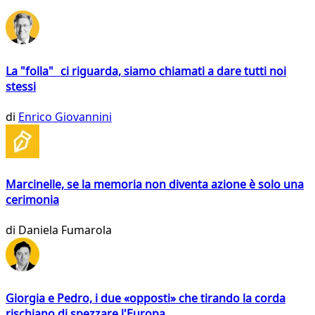
La "folla" ci riguarda, siamo chiamati a dare tutti noi
stessi
di
Enrico Giovannini
Marcinelle, se la memoria non diventa azione è solo una
cerimonia
di
Daniela Fumarola
Giorgia e Pedro, i due «opposti» che tirando la corda
rischiano di spezzare l'Europa