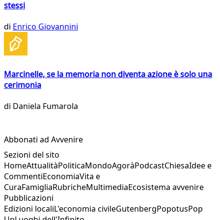
stessi
di
Enrico Giovannini
Marcinelle, se la memoria non diventa azione è solo una
cerimonia
di
Daniela Fumarola
Abbonati ad Avvenire
Sezioni del sito
Home
Attualità
Politica
Mondo
Agorà
Podcast
Chiesa
Idee e
Commenti
Economia
Vita e
Cura
Famiglia
Rubriche
Multimedia
Ecosistema avvenire
Pubblicazioni
Edizioni locali
L'economia civile
Gutenberg
Popotus
Pop
Up
Luoghi dell'Infinito