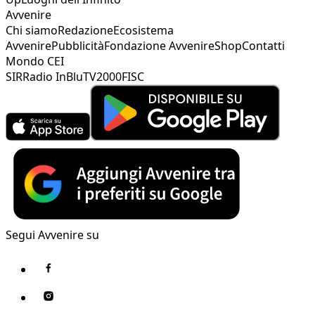
Avvenire
Chi siamo
Redazione
Ecosistema
Avvenire
Pubblicità
Fondazione Avvenire
Shop
Contatti
Mondo CEI
SIR
Radio InBlu
TV2000
FISC
Segui Avvenire su