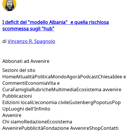
I deficit del "modello Albania" e quella rischiosa
scommessa sugli "hub"
di
Vincenzo R. Spagnolo
Abbonati ad Avvenire
Sezioni del sito
Home
Attualità
Politica
Mondo
Agorà
Podcast
Chiesa
Idee e
Commenti
Economia
Vita e
Cura
Famiglia
Rubriche
Multimedia
Ecosistema avvenire
Pubblicazioni
Edizioni locali
L'economia civile
Gutenberg
Popotus
Pop
Up
Luoghi dell'Infinito
Avvenire
Chi siamo
Redazione
Ecosistema
Avvenire
Pubblicità
Fondazione Avvenire
Shop
Contatti