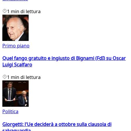
1 min di lettura
Primo piano
Quel fango gratuito e ingiusto di Bignami (FdI) su Oscar
Luigi Scalfaro
1 min di lettura
Politica
Giorgetti: l'Ue deciderà a ottobre sulla clausola di
salvaguardia