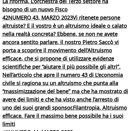
La riforma. L'orchestra del Terzo settore ha
bisogno di un nuovo Fisco
42
NUMERO 43, MARZO 2023
Vi ritenete persone
altruiste? E il vostro è un altruismo ideale o calato
nella realtà concreta? Ebbene, se non ne avete
ancora sentito parlare, il nostro Pietro Saccò vi
porta a scoprire il movimento dell’Altruismo
efficace, che si propone di utilizzare evidenze
scientifiche per “aiutare il più possibile gli altri”.
Nell’articolo che apre il numero 43 di L'economia
civile si ragiona su un altruismo che punta alla
“massimizzazione del bene” ma che ha mostrato di
avere dei limiti e che ha visto anche l’arresto di
uno dei suoi grandi sponsor.
Filantropia. Altruismo
efficace. Fare il massimo bene possibile ha i suoi
limiti