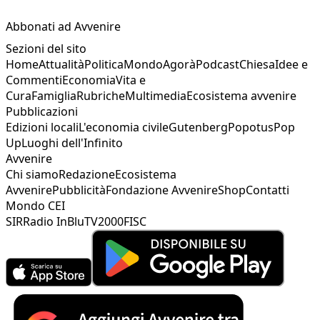
Abbonati ad Avvenire
Sezioni del sito
Home
Attualità
Politica
Mondo
Agorà
Podcast
Chiesa
Idee e
Commenti
Economia
Vita e
Cura
Famiglia
Rubriche
Multimedia
Ecosistema avvenire
Pubblicazioni
Edizioni locali
L'economia civile
Gutenberg
Popotus
Pop
Up
Luoghi dell'Infinito
Avvenire
Chi siamo
Redazione
Ecosistema
Avvenire
Pubblicità
Fondazione Avvenire
Shop
Contatti
Mondo CEI
SIR
Radio InBlu
TV2000
FISC