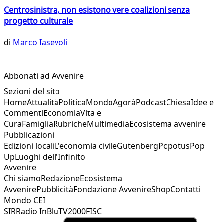
Centrosinistra, non esistono vere coalizioni senza
progetto culturale
di
Marco Iasevoli
Abbonati ad Avvenire
Sezioni del sito
Home
Attualità
Politica
Mondo
Agorà
Podcast
Chiesa
Idee e
Commenti
Economia
Vita e
Cura
Famiglia
Rubriche
Multimedia
Ecosistema avvenire
Pubblicazioni
Edizioni locali
L'economia civile
Gutenberg
Popotus
Pop
Up
Luoghi dell'Infinito
Avvenire
Chi siamo
Redazione
Ecosistema
Avvenire
Pubblicità
Fondazione Avvenire
Shop
Contatti
Mondo CEI
SIR
Radio InBlu
TV2000
FISC