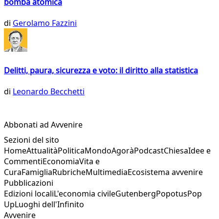
bomba atomica
di
Gerolamo Fazzini
Delitti, paura, sicurezza e voto: il diritto alla statistica
di
Leonardo Becchetti
Abbonati ad Avvenire
Sezioni del sito
Home
Attualità
Politica
Mondo
Agorà
Podcast
Chiesa
Idee e
Commenti
Economia
Vita e
Cura
Famiglia
Rubriche
Multimedia
Ecosistema avvenire
Pubblicazioni
Edizioni locali
L'economia civile
Gutenberg
Popotus
Pop
Up
Luoghi dell'Infinito
Avvenire