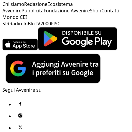
Chi siamo
Redazione
Ecosistema
Avvenire
Pubblicità
Fondazione Avvenire
Shop
Contatti
Mondo CEI
SIR
Radio InBlu
TV2000
FISC
Segui Avvenire su