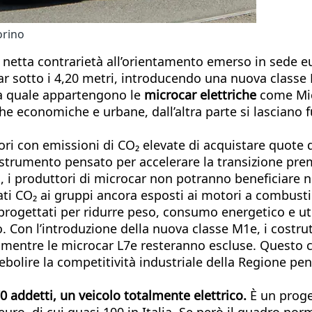
orino
 netta contrarietà all’orientamento emerso in sede 
car sotto i 4,20 metri, introducendo una nuova classe 
la quale appartengono le
microcar elettriche
come Mic
che economiche e urbane, dall’altra parte si lasciano fu
ori con emissioni di CO₂ elevate di acquistare quote 
no strumento pensato per accelerare la transizione pr
, i produttori di microcar non potranno beneficiare né
icati CO₂ ai gruppi ancora esposti ai motori a combusti
e progettati per ridurre peso, consumo energetico e uti
 Con l’introduzione della nuova classe M1e, i costrut
ei, mentre le microcar L7e resteranno escluse. Questo 
indebolire la competitività industriale della Regione 
 addetti, un veicolo totalmente elettrico.
È un proget
ro, di cui quasi 100 in Italia. Se però il quadro norm