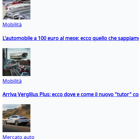
Mobilità
L'automobile a 100 euro al mese: ecco quello che sappiam
Mobilità
Arriva Vergilius Plus: ecco dove e come il nuovo "tutor" con
Mercato auto