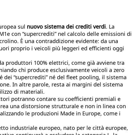
europea sul
nuovo sistema dei crediti verdi
. La
M1e con “supercrediti” nel calcolo delle emissioni di
rolino. È una contraddizione evidente: da una
ori proprio i veicoli più leggeri ed efficienti oggi
da produttori 100% elettrici, come già avviene tra
emiando chi produce esclusivamente veicoli a zero
 dei “supercrediti” né del fleet pooling, il sistema
one. In altre parole, resta ai margini del sistema
lizzo di materiali.
tori potranno contare su coefficienti premiali e
crea una distorsione strutturale e non in linea con
penalizzando le produzioni Made in Europe, come i
to industriale europeo, nato per le città europee,
ativo continuerà a escludere la categoria L, la