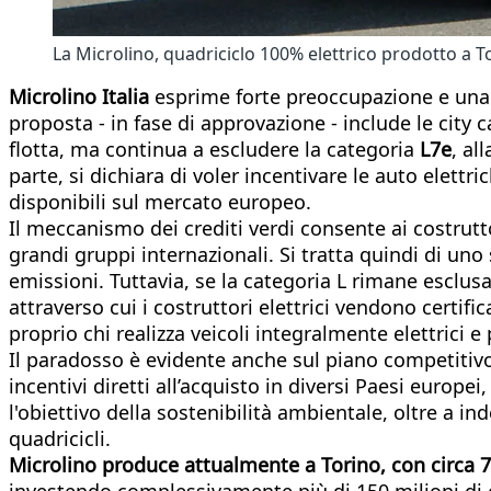
La Microlino, quadriciclo 100% elettrico prodotto a T
Microlino Italia
esprime forte preoccupazione e una
proposta - in fase di approvazione - include le city 
flotta, ma continua a escludere la categoria
L7e
, al
parte, si dichiara di voler incentivare le auto elettri
disponibili sul mercato europeo.
Il meccanismo dei crediti verdi consente ai costrutt
grandi gruppi internazionali. Si tratta quindi di u
emissioni. Tuttavia, se la categoria L rimane esclusa
attraverso cui i costruttori elettrici vendono certif
proprio chi realizza veicoli integralmente elettrici 
Il paradosso è evidente anche sul piano competitivo.
incentivi diretti all’acquisto in diversi Paesi europ
l'obiettivo della sostenibilità ambientale, oltre a 
quadricicli.
Microlino produce attualmente a Torino, con circa 70
investendo complessivamente più di 150 milioni di eu