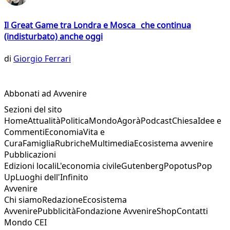
Il Great Game tra Londra e Mosca che continua
(indisturbato) anche oggi
di
Giorgio Ferrari
Abbonati ad Avvenire
Sezioni del sito
Home
Attualità
Politica
Mondo
Agorà
Podcast
Chiesa
Idee e
Commenti
Economia
Vita e
Cura
Famiglia
Rubriche
Multimedia
Ecosistema avvenire
Pubblicazioni
Edizioni locali
L'economia civile
Gutenberg
Popotus
Pop
Up
Luoghi dell'Infinito
Avvenire
Chi siamo
Redazione
Ecosistema
Avvenire
Pubblicità
Fondazione Avvenire
Shop
Contatti
Mondo CEI