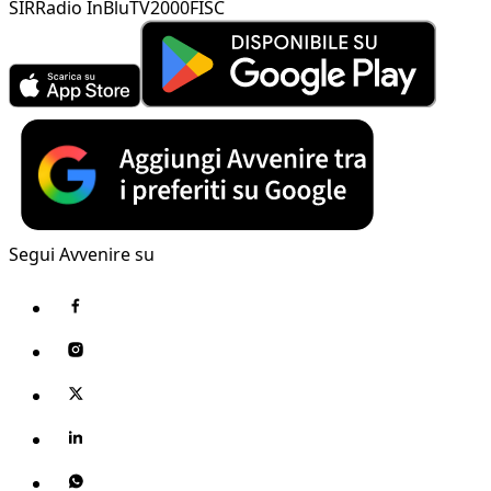
SIR
Radio InBlu
TV2000
FISC
Segui Avvenire su