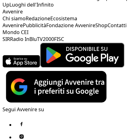
Up
Luoghi dell'Infinito
Avvenire
Chi siamo
Redazione
Ecosistema
Avvenire
Pubblicità
Fondazione Avvenire
Shop
Contatti
Mondo CEI
SIR
Radio InBlu
TV2000
FISC
Segui Avvenire su