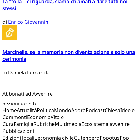
La "folla" ci riguarda, siamo chiamati a dare tutti noi
stessi
di
Enrico Giovannini
Marcinelle, se la memoria non diventa azione è solo una
cerimonia
di
Daniela Fumarola
Abbonati ad Avvenire
Sezioni del sito
Home
Attualità
Politica
Mondo
Agorà
Podcast
Chiesa
Idee e
Commenti
Economia
Vita e
Cura
Famiglia
Rubriche
Multimedia
Ecosistema avvenire
Pubblicazioni
Edizioni locali
L'economia civile
Gutenberg
Popotus
Pop