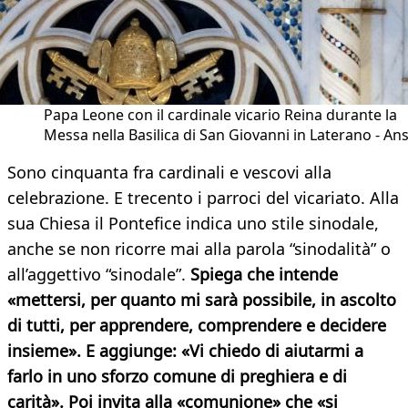
Papa Leone con il cardinale vicario Reina durante la
Messa nella Basilica di San Giovanni in Laterano - An
Sono cinquanta fra cardinali e vescovi alla
celebrazione. E trecento i parroci del vicariato. Alla
sua Chiesa il Pontefice indica uno stile sinodale,
anche se non ricorre mai alla parola “sinodalità” o
all’aggettivo “sinodale”.
Spiega che intende
«mettersi, per quanto mi sarà possibile, in ascolto
di tutti, per apprendere, comprendere e decidere
insieme». E aggiunge: «Vi chiedo di aiutarmi a
farlo in uno sforzo comune di preghiera e di
carità». Poi invita alla «comunione» che «si