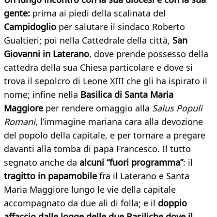
gente:
prima ai piedi della scalinata del
Campidoglio
per salutare il sindaco Roberto
Gualtieri; poi nella Cattedrale della città,
San
Giovanni in Laterano
, dove prende possesso della
cattedra della sua Chiesa particolare e dove si
trova il sepolcro di Leone XIII che gli ha ispirato il
nome; infine nella
Basilica di Santa Maria
Maggiore
per rendere omaggio alla
Salus Populi
Romani
, l’immagine mariana cara alla devozione
del popolo della capitale, e per tornare a pregare
davanti alla tomba di papa Francesco. Il tutto
segnato anche da
alcuni “fuori programma”
: il
tragitto in papamobile
fra il Laterano e Santa
Maria Maggiore lungo le vie della capitale
accompagnato da due ali di folla; e il
doppio
affaccio dalle logge delle due Basiliche dove il