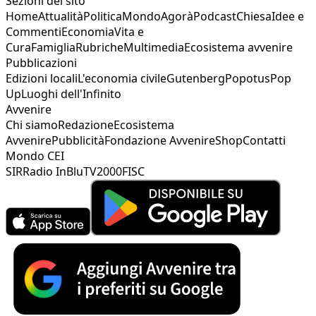
Sezioni del sito
Home
Attualità
Politica
Mondo
Agorà
Podcast
Chiesa
Idee e
Commenti
Economia
Vita e
Cura
Famiglia
Rubriche
Multimedia
Ecosistema avvenire
Pubblicazioni
Edizioni locali
L'economia civile
Gutenberg
Popotus
Pop
Up
Luoghi dell'Infinito
Avvenire
Chi siamo
Redazione
Ecosistema
Avvenire
Pubblicità
Fondazione Avvenire
Shop
Contatti
Mondo CEI
SIR
Radio InBlu
TV2000
FISC