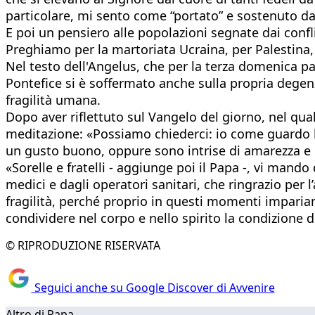
particolare, mi sento come “portato” e sostenuto da t
E poi un pensiero alle popolazioni segnate dai confli
Preghiamo per la martoriata Ucraina, per Palestina,
Nel testo dell'Angelus, che per la terza domenica pa
Pontefice si è soffermato anche sulla propria degen
fragilità umana.
Dopo aver riflettuto sul Vangelo del giorno, nel quale
meditazione: «Possiamo chiederci: io come guardo le
un gusto buono, oppure sono intrise di amarezza e d
«Sorelle e fratelli - aggiunge poi il Papa -, vi man
medici e dagli operatori sanitari, che ringrazio per
fragilità, perché proprio in questi momenti impariam
condividere nel corpo e nello spirito la condizione d
© RIPRODUZIONE RISERVATA
Seguici anche su Google Discover di Avvenire
Altro di Papa