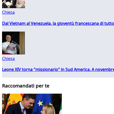
Chiesa
Dal Vietnam al Venezuela, la gioventù francescana di tutto
Chiesa
Leone XIV torna "missionario" in Sud America. A novembre
Raccomandati per te