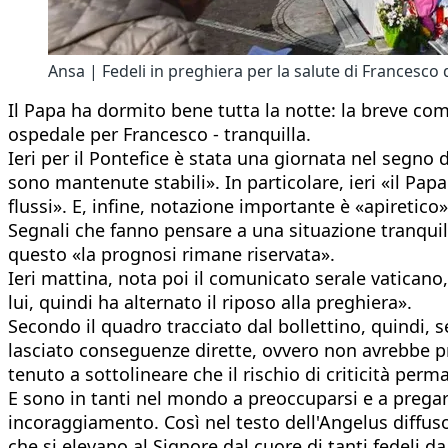
Ansa | Fedeli in preghiera per la salute di Francesco d
Il Papa ha dormito bene tutta la notte: la breve co
ospedale per Francesco - tranquilla.
Ieri per il Pontefice è stata una giornata nel segno d
sono mantenute stabili». In particolare, ieri «il P
flussi». E, infine, notazione importante è «apiretico
Segnali che fanno pensare a una situazione tranquil
questo «la prognosi rimane riservata».
Ieri mattina, nota poi il comunicato serale vaticano
lui, quindi ha alternato il riposo alla preghiera».
Secondo il quadro tracciato dal bollettino, quindi
lasciato conseguenze dirette, ovvero non avrebbe p
tenuto a sottolineare che il rischio di criticità perm
E sono in tanti nel mondo a preoccuparsi e a pregare
incoraggiamento. Così nel testo dell'Angelus diffuso 
che si elevano al Signore dal cuore di tanti fedeli 