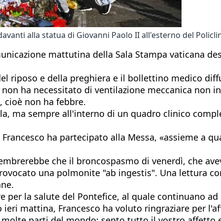
avanti alla statua di Giovanni Paolo II all'esterno del Polic
municazione mattutina della Sala Stampa vaticana desc
el riposo e della preghiera e il bollettino medico diff
apa non ha necessitato di ventilazione meccanica non 
», cioè non ha febbre.
la, ma sempre all'interno di un quadro clinico comple
, Francesco ha partecipato alla Messa, «assieme a qua
, sembrerebbe che il broncospasmo di venerdì, che av
rovocato una polmonite "ab ingestis". Una lettura co
ane.
 per la salute del Pontefice, al quale continuano ad 
ieri mattina, Francesco ha voluto ringraziare per l'aff
da molte parti del mondo: sento tutto il vostro affett