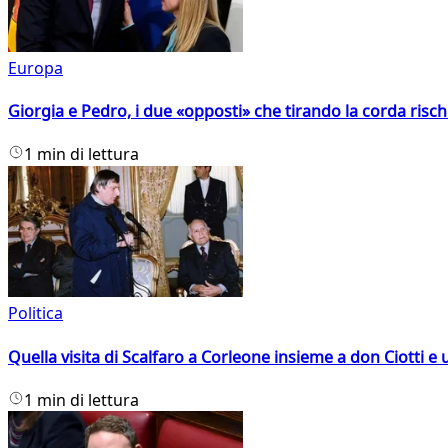
Europa
Giorgia e Pedro, i due «opposti» che tirando la corda risc
1 min di lettura
Politica
Quella visita di Scalfaro a Corleone insieme a don Ciotti e u
1 min di lettura