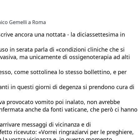
linico Gemelli a Roma
rive ancora una nottata - la diciassettesima in
uso in serata parla di «condizioni cliniche che si
invasiva, ma unicamente di ossigenoterapia ad alti
sso, come sottolinea lo stesso bollettino, e per
nti in questi giorni di degenza si prendono cura di
eva provocato vomito poi inalato, non avrebbe
nfermata anche da fonti vaticane, che però ci hanno
arrivare messaggi di vicinanza e di
etto ricevuto: «Vorrei ringraziarvi per le preghiere,
o e la vostra vicinanza e, in questo momento