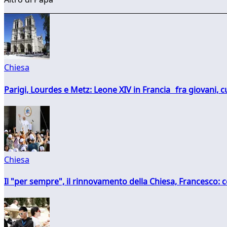
Chiesa
Parigi, Lourdes e Metz: Leone XIV in Francia fra giovani, 
Chiesa
Il "per sempre", il rinnovamento della Chiesa, Francesco: co