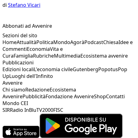
di
Stefano Vicari
Abbonati ad Avvenire
Sezioni del sito
Home
Attualità
Politica
Mondo
Agorà
Podcast
Chiesa
Idee e
Commenti
Economia
Vita e
Cura
Famiglia
Rubriche
Multimedia
Ecosistema avvenire
Pubblicazioni
Edizioni locali
L'economia civile
Gutenberg
Popotus
Pop
Up
Luoghi dell'Infinito
Avvenire
Chi siamo
Redazione
Ecosistema
Avvenire
Pubblicità
Fondazione Avvenire
Shop
Contatti
Mondo CEI
SIR
Radio InBlu
TV2000
FISC