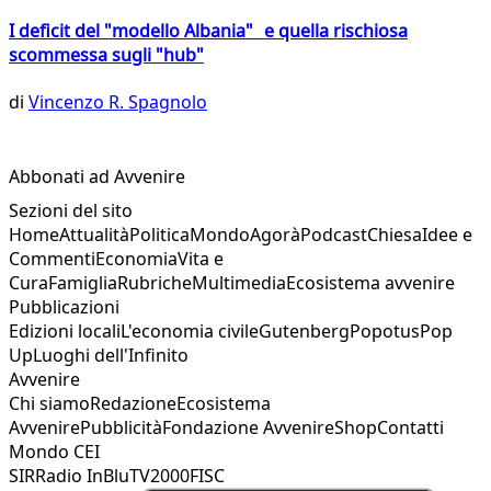
I deficit del "modello Albania" e quella rischiosa
scommessa sugli "hub"
di
Vincenzo R. Spagnolo
Abbonati ad Avvenire
Sezioni del sito
Home
Attualità
Politica
Mondo
Agorà
Podcast
Chiesa
Idee e
Commenti
Economia
Vita e
Cura
Famiglia
Rubriche
Multimedia
Ecosistema avvenire
Pubblicazioni
Edizioni locali
L'economia civile
Gutenberg
Popotus
Pop
Up
Luoghi dell'Infinito
Avvenire
Chi siamo
Redazione
Ecosistema
Avvenire
Pubblicità
Fondazione Avvenire
Shop
Contatti
Mondo CEI
SIR
Radio InBlu
TV2000
FISC