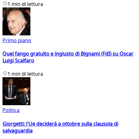
1 min di lettura
Primo piano
Quel fango gratuito e ingiusto di Bignami (FdI) su Oscar
Luigi Scalfaro
1 min di lettura
Politica
Giorgetti: l'Ue deciderà a ottobre sulla clausola di
salvaguardia