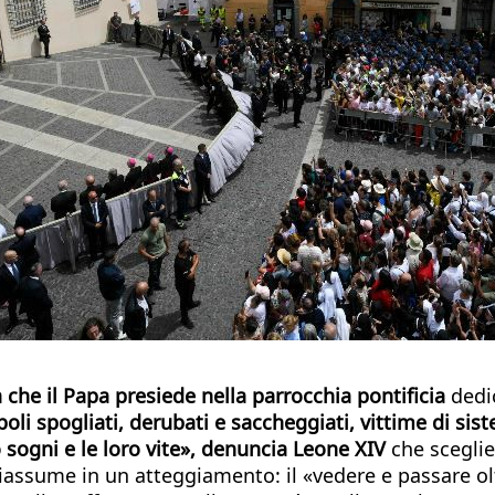
che il Papa presiede nella parrocchia pontificia
dedic
oli spogliati, derubati e saccheggiati, vittime di sist
o sogni e le loro vite», denuncia Leone XIV
che sceglie 
e riassume in un atteggiamento: il «vedere e passare o