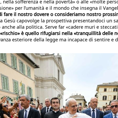
nella sofferenza e nella povertà» o alle «molte person
sione» per l’umanità e il mondo che insegna il Vangelo
i fare il nostro dovere o consideriamo nostro prossim
 Gesù capovolge la prospettiva presentandoci un sam
anche alla politica. Serve far «cadere muri e steccati»
l «rischio» è quello rifugiarsi nella «tranquillità dell
vanza esteriore della legge ma incapace di sentire e d