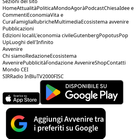
Sezioni del sito
Home
Attualità
Politica
Mondo
Agorà
Podcast
Chiesa
Idee e
Commenti
Economia
Vita e
Cura
Famiglia
Rubriche
Multimedia
Ecosistema avvenire
Pubblicazioni
Edizioni locali
L'economia civile
Gutenberg
Popotus
Pop
Up
Luoghi dell'Infinito
Avvenire
Chi siamo
Redazione
Ecosistema
Avvenire
Pubblicità
Fondazione Avvenire
Shop
Contatti
Mondo CEI
SIR
Radio InBlu
TV2000
FISC