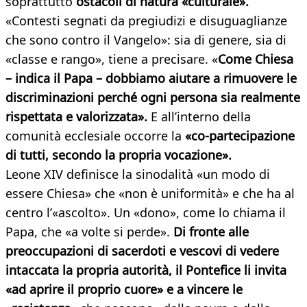
soprattutto
ostacoli di natura «culturale».
«Contesti segnati da pregiudizi e disuguaglianze
che sono contro il Vangelo»: sia di genere, sia di
«classe e rango», tiene a precisare. «
Come Chiesa
– indica il Papa – dobbiamo aiutare a rimuovere le
discriminazioni perché ogni persona sia realmente
rispettata e valorizzata».
E all’interno della
comunità ecclesiale occorre la
«co-partecipazione
di tutti, secondo la propria vocazione».
Leone XIV definisce la sinodalità «un modo di
essere Chiesa» che «non è uniformità» e che ha al
centro l’«ascolto». Un «dono», come lo chiama il
Papa, che «a volte si perde».
Di fronte alle
preoccupazioni di sacerdoti e vescovi di vedere
intaccata la propria autorità, il Pontefice li invita
«ad aprire il proprio cuore» e a vincere le