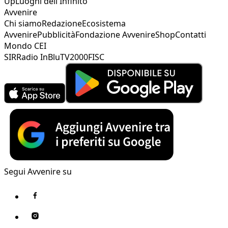
Up
Luoghi dell'Infinito
Avvenire
Chi siamo
Redazione
Ecosistema
Avvenire
Pubblicità
Fondazione Avvenire
Shop
Contatti
Mondo CEI
SIR
Radio InBlu
TV2000
FISC
Segui Avvenire su