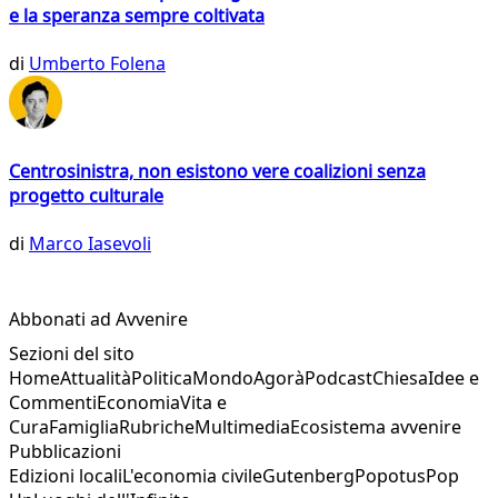
e la speranza sempre coltivata
di
Umberto Folena
Centrosinistra, non esistono vere coalizioni senza
progetto culturale
di
Marco Iasevoli
Abbonati ad Avvenire
Sezioni del sito
Home
Attualità
Politica
Mondo
Agorà
Podcast
Chiesa
Idee e
Commenti
Economia
Vita e
Cura
Famiglia
Rubriche
Multimedia
Ecosistema avvenire
Pubblicazioni
Edizioni locali
L'economia civile
Gutenberg
Popotus
Pop