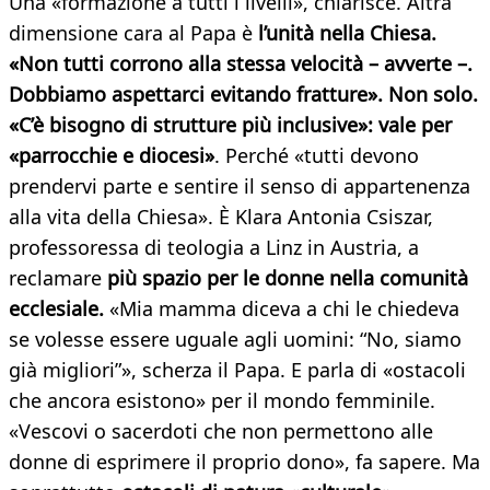
Una «formazione a tutti i livelli», chiarisce. Altra
dimensione cara al Papa è
l’unità nella Chiesa.
«Non tutti corrono alla stessa velocità – avverte –.
Dobbiamo aspettarci evitando fratture». Non solo.
«C’è bisogno di strutture più inclusive»: vale per
«parrocchie e diocesi»
. Perché «tutti devono
prendervi parte e sentire il senso di appartenenza
alla vita della Chiesa». È Klara Antonia Csiszar,
professoressa di teologia a Linz in Austria, a
reclamare
più spazio per le donne nella comunità
ecclesiale.
«Mia mamma diceva a chi le chiedeva
se volesse essere uguale agli uomini: “No, siamo
già migliori”», scherza il Papa. E parla di «ostacoli
che ancora esistono» per il mondo femminile.
«Vescovi o sacerdoti che non permettono alle
donne di esprimere il proprio dono», fa sapere. Ma