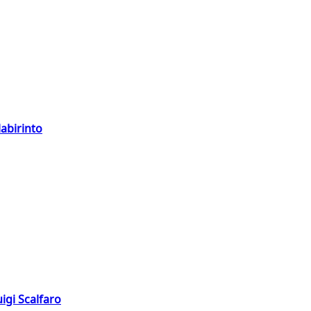
labirinto
igi Scalfaro