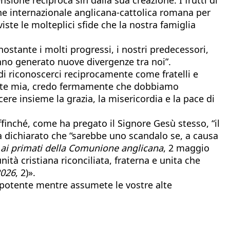
one internazionale anglicana-cattolica romana per
iste le molteplici sfide che la nostra famiglia
tante i molti progressi, i nostri predecessori,
nno generato nuove divergenze tra noi”.
 riconoscerci reciprocamente come fratelli e
arte mia, credo fermamente che dobbiamo
ere insieme la grazia, la misericordia e la pace di
 affinché, come ha pregato il Signore Gesù stesso, “il
a dichiarato che “sarebbe uno scandalo se, a causa
 ai primati della Comunione anglicana
, 2 maggio
ità cristiana riconciliata, fraterna e unita che
2026
, 2)».
nipotente mentre assumete le vostre alte