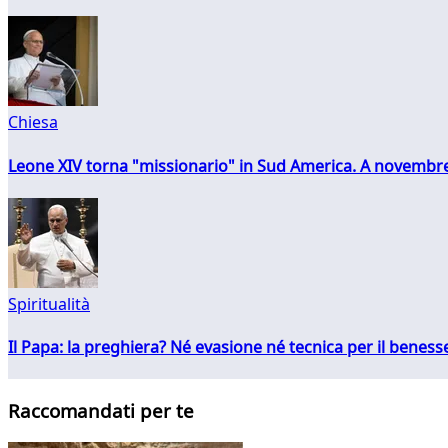
Chiesa
Leone XIV torna "missionario" in Sud America. A novembre
Spiritualità
Il Papa: la preghiera? Né evasione né tecnica per il ben
Raccomandati per te