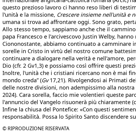
questo prezioso lavoro ci hanno reso liberi di test
l'unità e la missione,
Crescere insieme nell'unità e n
umana si trova ad affrontare oggi. Sono grato, pert
Allo stesso tempo, sappiamo anche che il cammino e
papa Francesco e l'arcivescovo Justin Welby, hanno
Ciononostante, abbiamo continuato a camminare insi
sorelle in Cristo in virtù del nostro comune battesi
continuare a dialogare nella verità e nell'amore, pe
Dio (cfr. 2 Gv1,3) e possiamo così offrire questi pre
Inoltre, l'unità che i cristiani ricercano non è mai f
mondo creda” (
Gv
17,21). Rivolgendosi ai Primati 
delle nostre divisioni, non adempissimo alla nostra
2024). Cara sorella, faccio mie volentieri queste par
l'annuncio del Vangelo risuonerà più chiaramente (c
Infine la chiusa del Pontefice: «Con questi sentimen
responsabilità. Possa lo Spirito Santo discendere su 
© RIPRODUZIONE RISERVATA