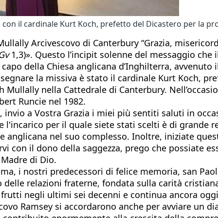
, con il cardinale Kurt Koch, prefetto del Dicastero per la p
lally Arcivescovo di Canterbury “Grazia, misericord
Gv
1,3)». Questo l’incipit solenne del messaggio che i
apo della Chiesa anglicana d’Inghilterra, avvenuto il
gnare la missiva è stato il cardinale Kurt Koch, pref
 Mullally nella Cattedrale di Canterbury. Nell’occasio
obert Runcie nel 1982.
invio a Vostra Grazia i miei più sentiti saluti in occ
'incarico per il quale siete stati scelti è di grande r
e anglicana nel suo complesso. Inoltre, iniziate quest
vi con il dono della saggezza, prego che possiate esse
 Madre di Dio.
 Roma, i nostri predecessori di felice memoria, san P
delle relazioni fraterne, fondata sulla carità cristiana
frutti negli ultimi sei decenni e continua ancora oggi
escovo Ramsey si accordarono anche per avviare un dia
 contribuito enormemente alla crescita della comprens