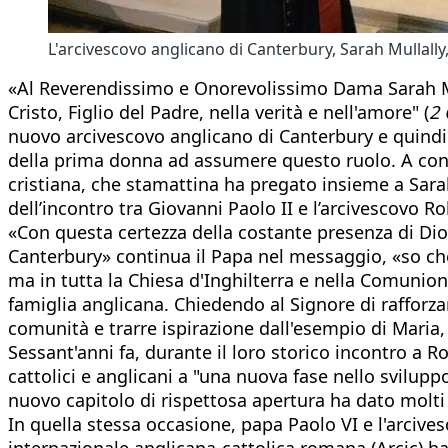
L'arcivescovo anglicano di Canterbury, Sarah Mullally
«Al Reverendissimo e Onorevolissimo Dama Sarah Mul
Cristo, Figlio del Padre, nella verità e nell'amore" (
2 
nuovo arcivescovo anglicano di Canterbury e quindi c
della prima donna ad assumere questo ruolo. A conse
cristiana, che stamattina ha pregato insieme a Sarah
dell’incontro tra Giovanni Paolo II e l’arcivescovo R
«Con questa certezza della costante presenza di Dio, 
Canterbury» continua il Papa nel messaggio, «so che l
ma in tutta la Chiesa d'Inghilterra e nella Comunion
famiglia anglicana. Chiedendo al Signore di rafforzar
comunità e trarre ispirazione dall'esempio di Maria,
Sessant'anni fa, durante il loro storico incontro a
cattolici e anglicani a "una nuova fase nello sviluppo 
nuovo capitolo di rispettosa apertura ha dato molti 
In quella stessa occasione, papa Paolo VI e l'arciv
internazionale anglicana-cattolica romana (Arcic) ha