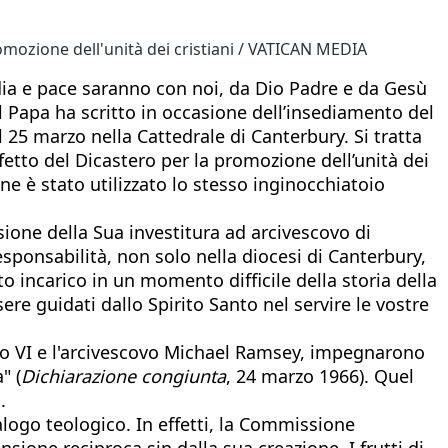
romozione dell'unità dei cristiani / VATICAN MEDIA
ia e pace saranno con noi, da Dio Padre e da Gesù
l Papa ha scritto in occasione dell’insediamento del
 25 marzo nella Cattedrale di Canterbury. Si tratta
etto del Dicastero per la promozione dell’unità dei
ne è stato utilizzato lo stesso inginocchiatoio
asione della Sua investitura ad arcivescovo di
esponsabilità, non solo nella diocesi di Canterbury,
o incarico in un momento difficile della storia della
re guidati dallo Spirito Santo nel servire le vostre
aolo VI e l'arcivescovo Michael Ramsey, impegnarono
" (
Dichiarazione congiunta
, 24 marzo 1966). Quel
.
logo teologico. In effetti, la Commissione
ione reciproca sin dalla sua creazione. I frutti di