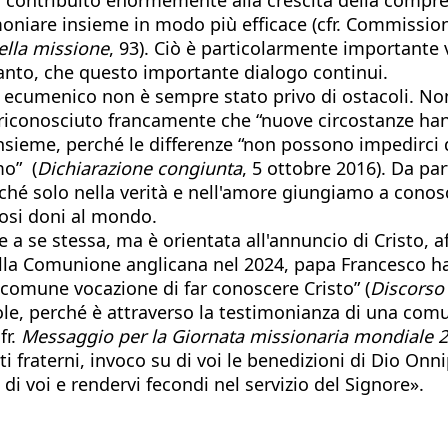
imoniare insieme in modo più efficace (cfr. Commissi
ella missione
, 93). Ciò è particolarmente importante v
anto, che questo importante dialogo continui.
cumenico non è sempre stato privo di ostacoli. Nonos
 riconosciuto francamente che “nuove circostanze ha
eme, perché le differenze “non possono impedirci di
mo” (
Dichiarazione congiunta
, 5 ottobre 2016). Da p
rché solo nella verità e nell'amore giungiamo a conosc
ziosi doni al mondo.
ine a se stessa, ma è orientata all'annuncio di Cristo,
della Comunione anglicana nel 2024, papa Francesco h
 comune vocazione di far conoscere Cristo” (
Discorso
ole, perché è attraverso la testimonianza di una comun
fr.
Messaggio per la Giornata missionaria mondiale 
ti fraterni, invoco su di voi le benedizioni di Dio On
di voi e rendervi fecondi nel servizio del Signore».