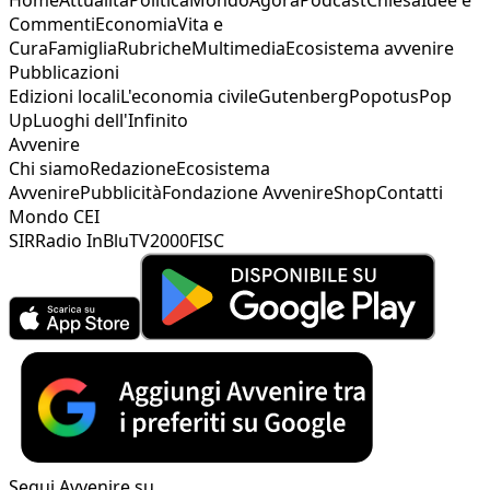
Commenti
Economia
Vita e
Cura
Famiglia
Rubriche
Multimedia
Ecosistema avvenire
Pubblicazioni
Edizioni locali
L'economia civile
Gutenberg
Popotus
Pop
Up
Luoghi dell'Infinito
Avvenire
Chi siamo
Redazione
Ecosistema
Avvenire
Pubblicità
Fondazione Avvenire
Shop
Contatti
Mondo CEI
SIR
Radio InBlu
TV2000
FISC
Segui Avvenire su