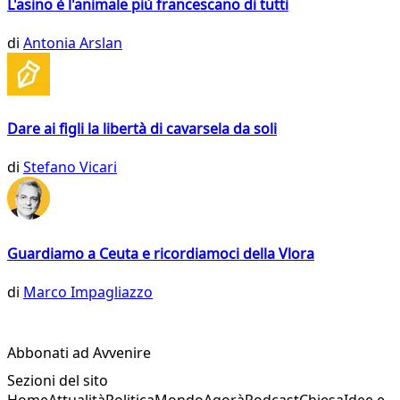
L'asino è l'animale più francescano di tutti
di
Antonia Arslan
Dare ai figli la libertà di cavarsela da soli
di
Stefano Vicari
Guardiamo a Ceuta e ricordiamoci della Vlora
di
Marco Impagliazzo
Abbonati ad Avvenire
Sezioni del sito
Home
Attualità
Politica
Mondo
Agorà
Podcast
Chiesa
Idee e