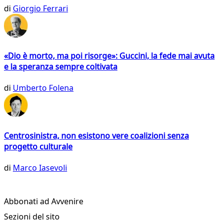
di
Giorgio Ferrari
«Dio è morto, ma poi risorge»: Guccini, la fede mai avuta
e la speranza sempre coltivata
di
Umberto Folena
Centrosinistra, non esistono vere coalizioni senza
progetto culturale
di
Marco Iasevoli
Abbonati ad Avvenire
Sezioni del sito