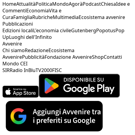
Home
Attualità
Politica
Mondo
Agorà
Podcast
Chiesa
Idee e
Commenti
Economia
Vita e
Cura
Famiglia
Rubriche
Multimedia
Ecosistema avvenire
Pubblicazioni
Edizioni locali
L'economia civile
Gutenberg
Popotus
Pop
Up
Luoghi dell'Infinito
Avvenire
Chi siamo
Redazione
Ecosistema
Avvenire
Pubblicità
Fondazione Avvenire
Shop
Contatti
Mondo CEI
SIR
Radio InBlu
TV2000
FISC