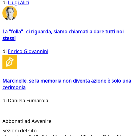
di
Luigi Alici
La "folla" ci riguarda, siamo chiamati a dare tutti noi
stessi
di
Enrico Giovannini
Marcinelle, se la memoria non diventa azione è solo una
cerimonia
di
Daniela Fumarola
Abbonati ad Avvenire
Sezioni del sito