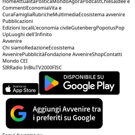
Home
Attualità
Politica
Mondo
Agorà
Podcast
Chiesa
Idee e
Commenti
Economia
Vita e
Cura
Famiglia
Rubriche
Multimedia
Ecosistema avvenire
Pubblicazioni
Edizioni locali
L'economia civile
Gutenberg
Popotus
Pop
Up
Luoghi dell'Infinito
Avvenire
Chi siamo
Redazione
Ecosistema
Avvenire
Pubblicità
Fondazione Avvenire
Shop
Contatti
Mondo CEI
SIR
Radio InBlu
TV2000
FISC