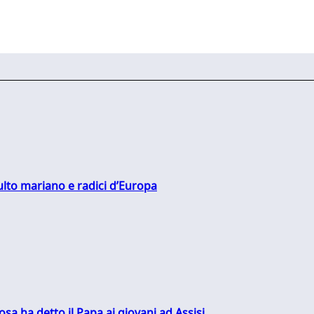
culto mariano e radici d’Europa
sa ha detto il Papa ai giovani ad Assisi