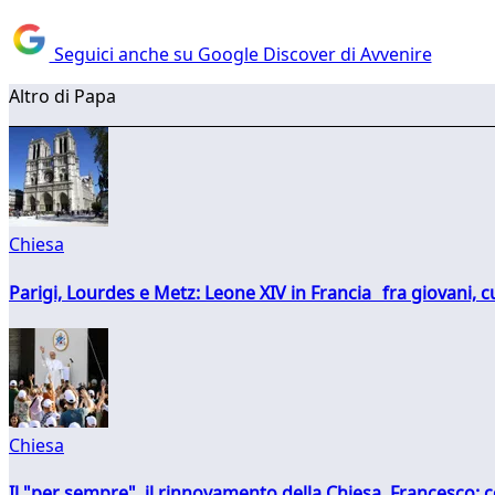
Seguici anche su Google Discover di Avvenire
Altro di Papa
Chiesa
Parigi, Lourdes e Metz: Leone XIV in Francia fra giovani, 
Chiesa
Il "per sempre", il rinnovamento della Chiesa, Francesco: co