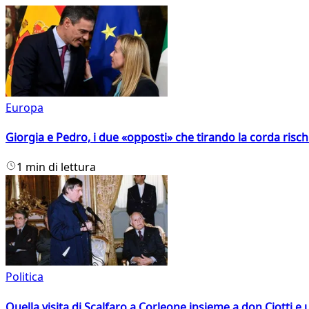
Europa
Giorgia e Pedro, i due «opposti» che tirando la corda risc
1 min di lettura
Politica
Quella visita di Scalfaro a Corleone insieme a don Ciotti e u