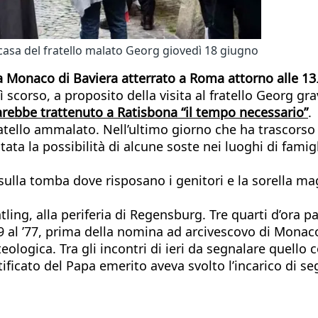
casa del fratello malato Georg giovedì 18 giugno
a Monaco di Baviera atterrato a Roma attorno alle 13
 scorso, a proposito della visita al fratello Georg 
arebbe trattenuto a Ratisbona “il tempo necessario”
.
ratello ammalato. Nell’ultimo giorno che ha trascorso 
ata la possibilità di alcune soste nei luoghi di famigl
, sulla tomba dove risposano i genitori e la sorella
ing, alla periferia di Regensburg. Tre quarti d’ora pa
9 al ’77, prima della nomina ad arcivescovo di Monaco 
eologica. Tra gli incontri di ieri da segnalare quello 
tificato del Papa emerito aveva svolto l’incarico di s