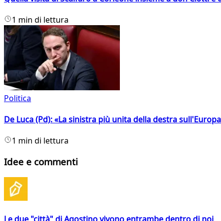
1 min di lettura
Politica
De Luca (Pd): «La sinistra più unita della destra sull'Europ
1 min di lettura
Idee e commenti
Le due "città" di Agostino vivono entrambe dentro di noi