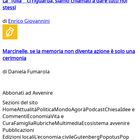
La "folla" ci riguarda, siamo chiamati a dare tutti noi
stessi
di
Enrico Giovannini
Marcinelle, se la memoria non diventa azione è solo una
cerimonia
di
Daniela Fumarola
Abbonati ad Avvenire
Sezioni del sito
Home
Attualità
Politica
Mondo
Agorà
Podcast
Chiesa
Idee e
Commenti
Economia
Vita e
Cura
Famiglia
Rubriche
Multimedia
Ecosistema avvenire
Pubblicazioni
Edizioni locali
L'economia civile
Gutenberg
Popotus
Pop