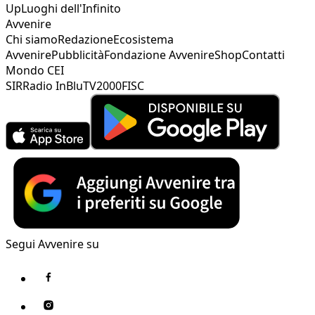
Up
Luoghi dell'Infinito
Avvenire
Chi siamo
Redazione
Ecosistema
Avvenire
Pubblicità
Fondazione Avvenire
Shop
Contatti
Mondo CEI
SIR
Radio InBlu
TV2000
FISC
Segui Avvenire su