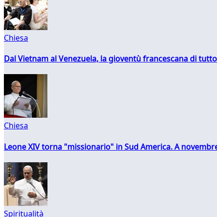
Chiesa
Dal Vietnam al Venezuela, la gioventù francescana di tutto
Chiesa
Leone XIV torna "missionario" in Sud America. A novembre
Spiritualità