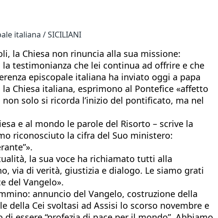
le italiana / SICILIANI
li, la Chiesa non rinuncia alla sua missione:
a la testimonianza che lei continua ad offrire e che
erenza episcopale italiana ha inviato oggi a papa
a la Chiesa italiana, esprimono al Pontefice «affetto
non solo si ricorda l’inizio del pontificato, ma nel
iesa e al mondo le parole del Risorto – scrive la
mo riconosciuto la cifra del Suo ministero:
rante”».
alità, la sua voce ha richiamato tutti alla
via di verità, giustizia e dialogo. Le siamo grati
ce del Vangelo».
 cammino: annuncio del Vangelo, costruzione della
e della Cei svoltasi ad Assisi lo scorso novembre e
to di essere “profezia di pace per il mondo”. Abbiamo