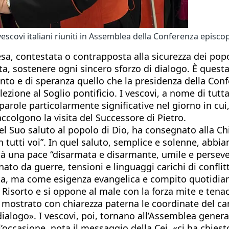
scovi italiani riuniti in Assemblea della Conferenza episcopa
esa, contestata o contrapposta alla sicurezza dei popo
vita, sostenere ogni sincero sforzo di dialogo. È quest
to e di speranza quello che la presidenza della Conf
ezione al Soglio pontificio. I vescovi, a nome di tutt
arole particolarmente significative nel giorno in cui, 
ccolgono la visita del Successore di Pietro.
nel Suo saluto al popolo di Dio, ha consegnato alla Ch
 tutti voi”. In quel saluto, semplice e solenne, abbia
ità una pace “disarmata e disarmante, umile e perseve
o da guerre, tensioni e linguaggi carichi di conflittu
a, ma come esigenza evangelica e compito quotidiano, 
l Risorto e si oppone al male con la forza mite e tena
«ha mostrato con chiarezza paterna le coordinate del
alogo». I vescovi, poi, tornano all’Assemblea general
l’occasione, nota il messaggio della Cei, «ci ha chies