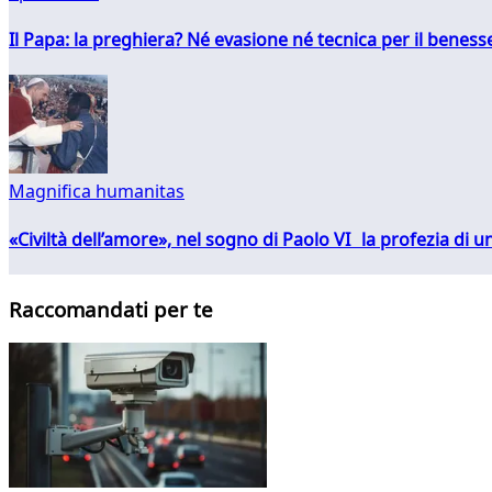
Il Papa: la preghiera? Né evasione né tecnica per il ben
Magnifica humanitas
«Civiltà dell’amore», nel sogno di Paolo VI la profezia di
Raccomandati per te