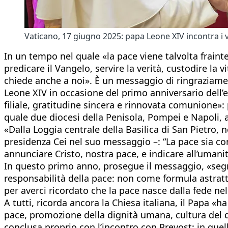
Vaticano, 17 giugno 2025: papa Leone XIV incontra i ve
In un tempo nel quale «la pace viene talvolta fraint
predicare il Vangelo, servire la verità, custodire la 
chiede anche a noi». È un messaggio di ringraziamen
Leone XIV in occasione del primo anniversario dell’el
filiale, gratitudine sincera e rinnovata comunione»: p
quale due diocesi della Penisola, Pompei e Napoli, a
«Dalla Loggia centrale della Basilica di San Pietro, 
presidenza Cei nel suo messaggio –: “La pace sia con
annunciare Cristo, nostra pace, e indicare all’uman
In questo primo anno, prosegue il messaggio, «segnat
responsabilità della pace: non come formula astratt
per averci ricordato che la pace nasce dalla fede ne
A tutti, ricorda ancora la Chiesa italiana, il Papa 
pace, promozione della dignità umana, cultura del di
conclusa proprio con l’incontro con Prevost: in quel