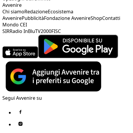
Avvenire
Chi siamo
Redazione
Ecosistema
Avvenire
Pubblicità
Fondazione Avvenire
Shop
Contatti
Mondo CEI
SIR
Radio InBlu
TV2000
FISC
Segui Avvenire su