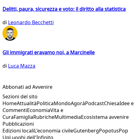
Delitti, paura, sicurezza e voto: il diritto alla statistica
di
Leonardo Becchetti
Gli immigrati eravamo noi, a Marcinelle
di
Luca Mazza
Abbonati ad Avvenire
Sezioni del sito
Home
Attualità
Politica
Mondo
Agorà
Podcast
Chiesa
Idee e
Commenti
Economia
Vita e
Cura
Famiglia
Rubriche
Multimedia
Ecosistema avvenire
Pubblicazioni
Edizioni locali
L'economia civile
Gutenberg
Popotus
Pop
Up
Luoghi dell'Infinito