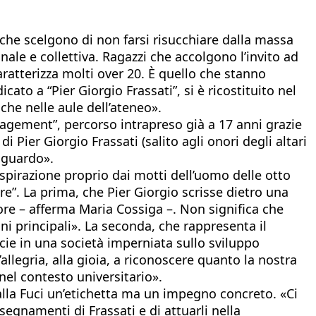
 che scelgono di non farsi risucchiare dalla massa
nale e collettiva. Ragazzi che accolgono l’invito ad
aratterizza molti over 20. È quello che stanno
ato a “Pier Giorgio Frassati”, si è ricostituito nel
che nelle aule dell’ateneo».
gement”, percorso intrapreso già a 17 anni grazie
 Pier Giorgio Frassati (salito agli onori degli altari
raguardo».
o ispirazione proprio dai motti dell’uomo delle otto
are”. La prima, che Pier Giorgio scrisse dietro una
ore – afferma Maria Cossiga –. Non significa che
i principali». La seconda, che rappresenta il
ecie in una società imperniata sullo sviluppo
’allegria, alla gioia, a riconoscere quanto la nostra
nel contesto universitario».
alla Fuci un’etichetta ma un impegno concreto. «Ci
segnamenti di Frassati e di attuarli nella