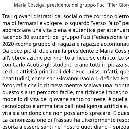
Maria Cossiga, presidente del gruppo Fuci "Pier Giorg
Tra i giovani distratti dai social o che corrono die
ma di fermarsi e volgere lo sguardo “verso l’alto” pe
abbracciare una vita piena e autentica per attenuare
facendo 30 studenti del gruppo Fuci (Federazione unive
2020 «come gruppo di ragazzi e ragazze accomunati da
Da poco più di due anni la presidente è Maria Coss
all’abbreviazione per merito al liceo scientifico. Lo 
con Carlo Acutis) gli studenti erano tutti in piazza
Le due attività principali della Fuci Luiss, infatti, 
beatitudini, come san Giovanni Paolo II definiva Frass
fotografia che lo ritraeva mentre scalava una monta
questo sia un percorso facile, ma richiede impegno e
modello di vita del giovane santo torinese, è quella
tecnologico e ammaliata dall’intelligenza artificiale. 
vita sia un dono che non possiamo sprecare. E questo
La canonizzazione di Frassati ha ulteriormente resp
esorta a essere santi nel nostro quotidiano – spiega