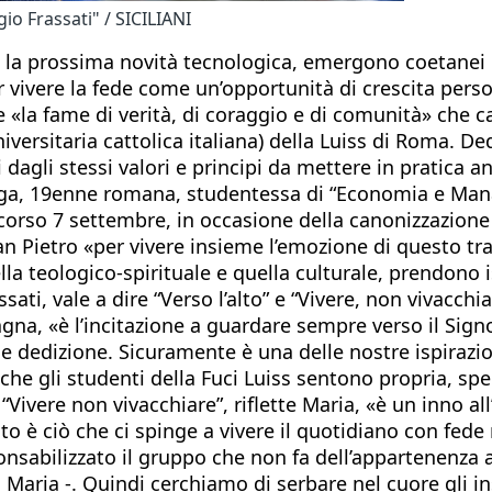
io Frassati" / SICILIANI
tro la prossima novità tecnologica, emergono coetanei
r vivere la fede come un’opportunità di crescita perso
 «la fame di verità, di coraggio e di comunità» che c
rsitaria cattolica italiana) della Luiss di Roma. Dedic
gli stessi valori e principi da mettere in pratica an
iga, 19enne romana, studentessa di “Economia e Mana
scorso 7 settembre, in occasione della canonizzazione di
 San Pietro «per vivere insieme l’emozione di questo t
quella teologico-spirituale e quella culturale, prendon
ati, vale a dire “Verso l’alto” e “Vivere, non vivacchi
gna, «è l’incitazione a guardare sempre verso il Sign
 dedizione. Sicuramente è una delle nostre ispirazion
 che gli studenti della Fuci Luiss sentono propria, sp
“Vivere non vivacchiare”, riflette Maria, «è un inno all
 è ciò che ci spinge a vivere il quotidiano con fede 
onsabilizzato il gruppo che non fa dell’appartenenza 
 Maria -. Quindi cerchiamo di serbare nel cuore gli in