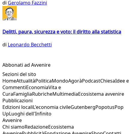
di
Gerolamo Fazzini
Delitti, paura, sicurezza e voto: il diritto alla statistica
di
Leonardo Becchetti
Abbonati ad Avvenire
Sezioni del sito
Home
Attualità
Politica
Mondo
Agorà
Podcast
Chiesa
Idee e
Commenti
Economia
Vita e
Cura
Famiglia
Rubriche
Multimedia
Ecosistema avvenire
Pubblicazioni
Edizioni locali
L'economia civile
Gutenberg
Popotus
Pop
Up
Luoghi dell'Infinito
Avvenire
Chi siamo
Redazione
Ecosistema
Avvenire
Pubblicità
Fondazione Avvenire
Shop
Contatti