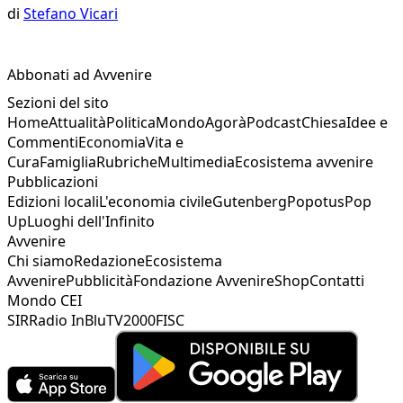
di
Stefano Vicari
Abbonati ad Avvenire
Sezioni del sito
Home
Attualità
Politica
Mondo
Agorà
Podcast
Chiesa
Idee e
Commenti
Economia
Vita e
Cura
Famiglia
Rubriche
Multimedia
Ecosistema avvenire
Pubblicazioni
Edizioni locali
L'economia civile
Gutenberg
Popotus
Pop
Up
Luoghi dell'Infinito
Avvenire
Chi siamo
Redazione
Ecosistema
Avvenire
Pubblicità
Fondazione Avvenire
Shop
Contatti
Mondo CEI
SIR
Radio InBlu
TV2000
FISC