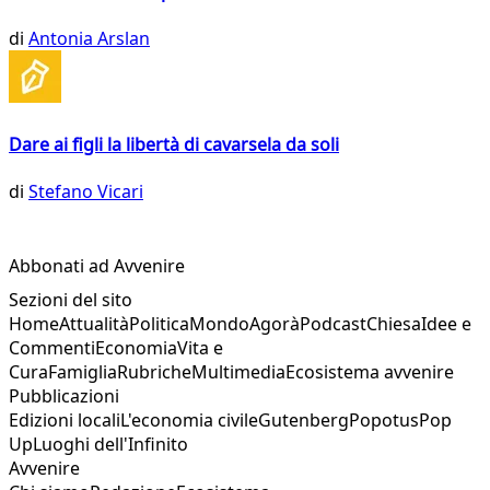
di
Antonia Arslan
Dare ai figli la libertà di cavarsela da soli
di
Stefano Vicari
Abbonati ad Avvenire
Sezioni del sito
Home
Attualità
Politica
Mondo
Agorà
Podcast
Chiesa
Idee e
Commenti
Economia
Vita e
Cura
Famiglia
Rubriche
Multimedia
Ecosistema avvenire
Pubblicazioni
Edizioni locali
L'economia civile
Gutenberg
Popotus
Pop
Up
Luoghi dell'Infinito
Avvenire