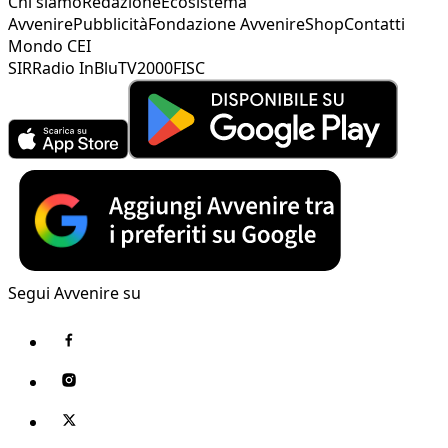
Chi siamo
Redazione
Ecosistema
Avvenire
Pubblicità
Fondazione Avvenire
Shop
Contatti
Mondo CEI
SIR
Radio InBlu
TV2000
FISC
Segui Avvenire su