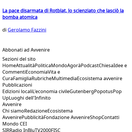
La pace disarmata di Rotblat, lo scienziato che lasciò la
bomba atomica
di
Gerolamo Fazzini
Abbonati ad Avvenire
Sezioni del sito
Home
Attualità
Politica
Mondo
Agorà
Podcast
Chiesa
Idee e
Commenti
Economia
Vita e
Cura
Famiglia
Rubriche
Multimedia
Ecosistema avvenire
Pubblicazioni
Edizioni locali
L'economia civile
Gutenberg
Popotus
Pop
Up
Luoghi dell'Infinito
Avvenire
Chi siamo
Redazione
Ecosistema
Avvenire
Pubblicità
Fondazione Avvenire
Shop
Contatti
Mondo CEI
SIR
Radio InBlu
TV2000
FISC