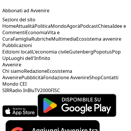
Abbonati ad Avvenire
Sezioni del sito
Home
Attualità
Politica
Mondo
Agorà
Podcast
Chiesa
Idee e
Commenti
Economia
Vita e
Cura
Famiglia
Rubriche
Multimedia
Ecosistema avvenire
Pubblicazioni
Edizioni locali
L'economia civile
Gutenberg
Popotus
Pop
Up
Luoghi dell'Infinito
Avvenire
Chi siamo
Redazione
Ecosistema
Avvenire
Pubblicità
Fondazione Avvenire
Shop
Contatti
Mondo CEI
SIR
Radio InBlu
TV2000
FISC