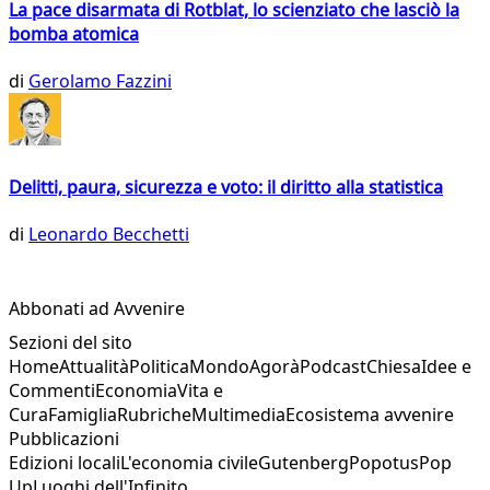
La pace disarmata di Rotblat, lo scienziato che lasciò la
bomba atomica
di
Gerolamo Fazzini
Delitti, paura, sicurezza e voto: il diritto alla statistica
di
Leonardo Becchetti
Abbonati ad Avvenire
Sezioni del sito
Home
Attualità
Politica
Mondo
Agorà
Podcast
Chiesa
Idee e
Commenti
Economia
Vita e
Cura
Famiglia
Rubriche
Multimedia
Ecosistema avvenire
Pubblicazioni
Edizioni locali
L'economia civile
Gutenberg
Popotus
Pop
Up
Luoghi dell'Infinito