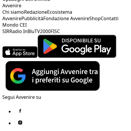
Avvenire
Chi siamo
Redazione
Ecosistema
Avvenire
Pubblicità
Fondazione Avvenire
Shop
Contatti
Mondo CEI
SIR
Radio InBlu
TV2000
FISC
Segui Avvenire su