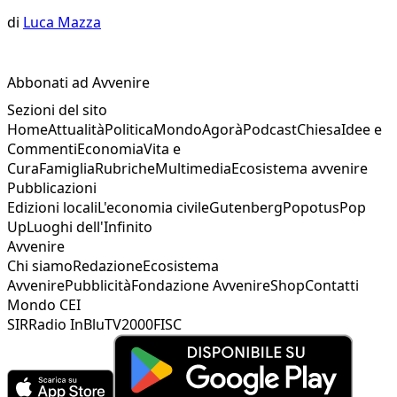
di
Luca Mazza
Abbonati ad Avvenire
Sezioni del sito
Home
Attualità
Politica
Mondo
Agorà
Podcast
Chiesa
Idee e
Commenti
Economia
Vita e
Cura
Famiglia
Rubriche
Multimedia
Ecosistema avvenire
Pubblicazioni
Edizioni locali
L'economia civile
Gutenberg
Popotus
Pop
Up
Luoghi dell'Infinito
Avvenire
Chi siamo
Redazione
Ecosistema
Avvenire
Pubblicità
Fondazione Avvenire
Shop
Contatti
Mondo CEI
SIR
Radio InBlu
TV2000
FISC