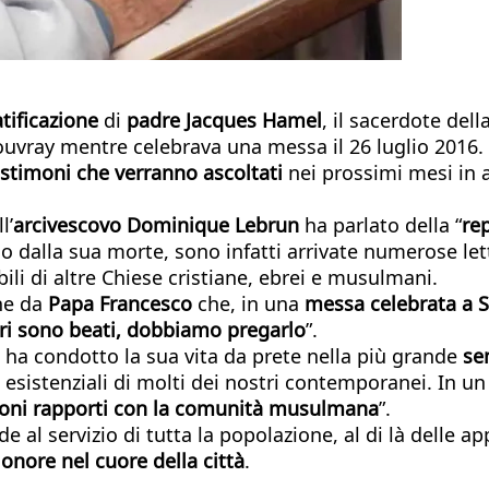
tificazione
di
padre Jacques Hamel
, il sacerdote de
Rouvray mentre celebrava una messa il 26 luglio 2016.
estimoni che verranno ascoltati
nei prossimi mesi in 
l’
arcivescovo Dominique Lebrun
ha parlato della “
re
o dalla sua morte, sono infatti arrivate numerose lette
ili di altre Chiese cristiane, ebrei e musulmani.
he da
Papa Francesco
che, in una
messa celebrata a S
tiri sono beati, dobbiamo pregarlo
”.
 ha condotto la sua vita da prete nella più grande
se
 esistenziali di molti dei nostri contemporanei. In u
uoni rapporti con la comunità musulmana
”.
 al servizio di tutta la popolazione, al di là delle a
onore nel cuore della città
.