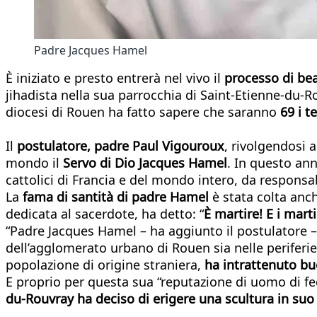
Padre Jacques Hamel
È iniziato e presto entrerà nel vivo il
processo di bea
jihadista nella sua parrocchia di Saint-Etienne-du-
diocesi di Rouen ha fatto sapere che saranno
69 i t
Il
postulatore, padre Paul Vigouroux
, rivolgendosi al
mondo il
Servo di Dio Jacques Hamel
. In questo ann
cattolici di Francia e del mondo intero, da responsab
La
fama di santità di padre Hamel
è stata colta anc
dedicata al sacerdote, ha detto: “
È martire! E i mar
“Padre Jacques Hamel – ha aggiunto il postulatore –
dell’agglomerato urbano di Rouen sia nelle periferie
popolazione di origine straniera,
ha intrattenuto b
E proprio per questa sua “reputazione di uomo di fede
du-Rouvray ha deciso di erigere una scultura in suo 