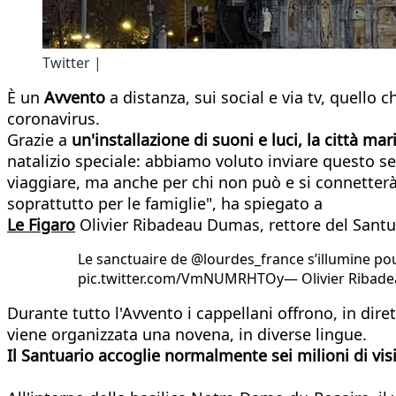
Twitter |
È un
Avvento
a distanza, sui social e via tv, quello c
coronavirus.
Grazie a
un'installazione di suoni e luci, la città ma
natalizio speciale: abbiamo voluto inviare questo s
viaggiare, ma anche per chi non può e si connetterà
soprattutto per le famiglie", ha spiegato a
Le Figaro
Olivier Ribadeau Dumas, rettore del Santu
Le sanctuaire de @lourdes_france s’illumine po
pic.twitter.com/VmNUMRHTOy— Olivier Ribad
Durante tutto l'Avvento i cappellani offrono, in dire
viene organizzata una novena, in diverse lingue.
Il Santuario accoglie normalmente sei milioni di visi