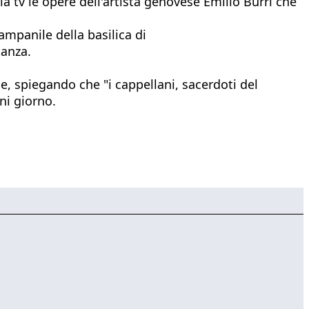
lla tv le opere dell'artista genovese Emilio Burri che
campanile della basilica di
tanza.
pe, spiegando che "i cappellani, sacerdoti del
ni giorno.