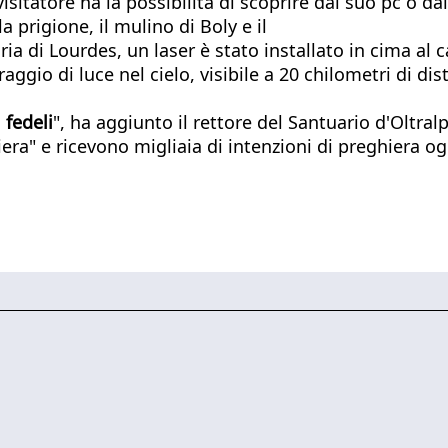
isitatore ha la possibilità di scoprire dal suo pc o da
a prigione, il mulino di Boly e il
ria di Lourdes, un laser è stato installato in cima al 
io di luce nel cielo, visibile a 20 chilometri di dis
 fedeli
", ha aggiunto il rettore del Santuario d'Oltral
era" e ricevono migliaia di intenzioni di preghiera og