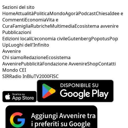
Sezioni del sito
Home
Attualità
Politica
Mondo
Agorà
Podcast
Chiesa
Idee e
Commenti
Economia
Vita e
Cura
Famiglia
Rubriche
Multimedia
Ecosistema avvenire
Pubblicazioni
Edizioni locali
L'economia civile
Gutenberg
Popotus
Pop
Up
Luoghi dell'Infinito
Avvenire
Chi siamo
Redazione
Ecosistema
Avvenire
Pubblicità
Fondazione Avvenire
Shop
Contatti
Mondo CEI
SIR
Radio InBlu
TV2000
FISC