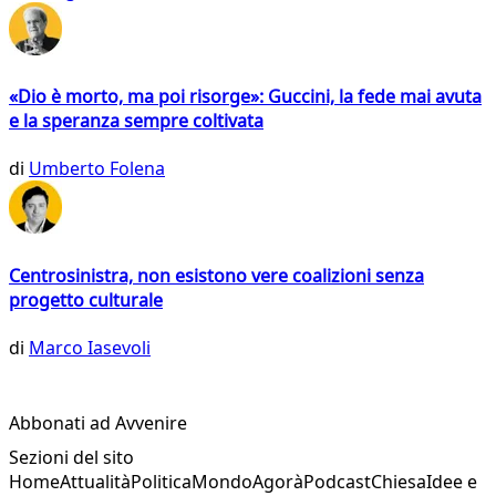
«Dio è morto, ma poi risorge»: Guccini, la fede mai avuta
e la speranza sempre coltivata
di
Umberto Folena
Centrosinistra, non esistono vere coalizioni senza
progetto culturale
di
Marco Iasevoli
Abbonati ad Avvenire
Sezioni del sito
Home
Attualità
Politica
Mondo
Agorà
Podcast
Chiesa
Idee e