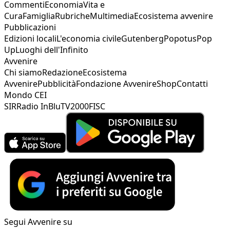
Commenti
Economia
Vita e
Cura
Famiglia
Rubriche
Multimedia
Ecosistema avvenire
Pubblicazioni
Edizioni locali
L'economia civile
Gutenberg
Popotus
Pop
Up
Luoghi dell'Infinito
Avvenire
Chi siamo
Redazione
Ecosistema
Avvenire
Pubblicità
Fondazione Avvenire
Shop
Contatti
Mondo CEI
SIR
Radio InBlu
TV2000
FISC
Segui Avvenire su