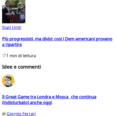
Stati Uniti
Più progressisti, ma divisi: così i Dem americani provano
a ripartire
1 min di lettura
Idee e commenti
Il Great Game tra Londra e Mosca che continua
(indisturbato) anche oggi
di
Giorgio Ferrari